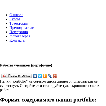
О школе
Курсы
Траектории
Преподаватели
Портфолио
Фотогалерея
Контакты
Работы учеников (портфолио)
Поделиться…
Папки „port­fo­lio“ на сетевом диске данного пользователя не
существует. Создайте ее и скопируйте туда скриншоты своих
работ.
Формат содержимого папки port­fo­lio: