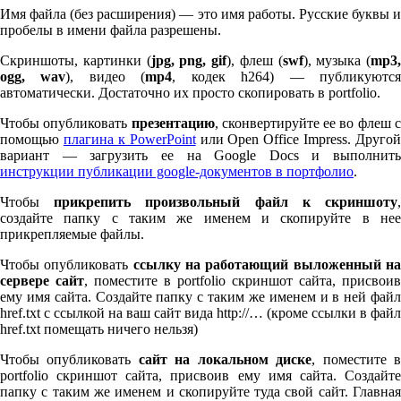
Имя файла (без расширения) — это имя работы. Русские буквы и
пробелы в имени файла разрешены.
Скриншоты, картинки (
jpg, png, gif
), флеш (
swf
), музыка (
mp
3
,
ogg, wav
), видео (
mp
4
, кодек h
264
) — публикуютс
автоматически. Достаточно их просто скопировать в port­fo­lio.
Чтобы опубликовать
презентацию
, сконвертируйте ее во флеш 
помощью
плагина к Pow­er­Point
или Open Office Impress. Другой
вариант — загрузить ее на Google Docs и выполнить
инструкции публикации google-документов в портфолио
.
Чтобы
прикрепить произвольный файл к скриншоту
создайте папку с таким же именем и скопируйте в нее
прикрепляемые файлы.
Чтобы опубликовать
ссылку на работающий выложенный н
сервере сайт
, поместите в port­fo­lio скриншот сайта, присвоив
ему имя сайта. Создайте папку с таким же именем и в ней файл
href.txt с ссылкой на ваш сайт вида http://… (кроме ссылки в файл
href.txt помещать ничего нельзя)
Чтобы опубликовать
сайт на локальном диске
, поместите 
port­fo­lio скриншот сайта, присвоив ему имя сайта. Создайте
папку с таким же именем и скопируйте туда свой сайт. Главная