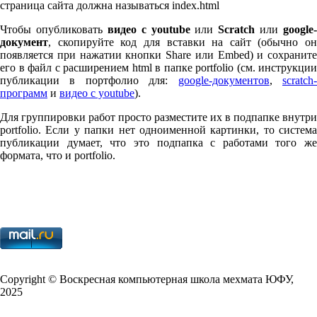
страница сайта должна называться index.html
Чтобы опубликовать
видео с youtube
или
Scratch
или
google-
документ
, скопируйте код для вставки на сайт (обычно он
появляется при нажатии кнопки Share или Embed) и сохраните
его в файл с расширением html в папке port­fo­lio (см. инструкции
публикации в портфолио для:
google-документов
,
scratch
программ
и
видео с youtube
).
Для группировки работ просто разместите их в подпапке внутри
port­fo­lio. Если у папки нет одноименной картинки, то система
публикации думает, что это подпапка с работами того же
формата, что и port­fo­lio.
Copy­right © Воскресная компьютерная школа мехмата
ЮФУ
,
2025