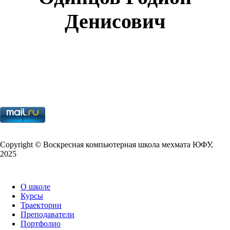
Денисович
Copy­right © Воскресная компьютерная школа мехмата
ЮФУ
,
2025
О школе
Курсы
Траектории
Преподаватели
Портфолио