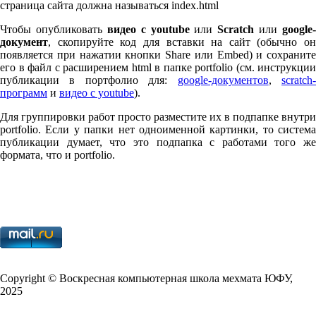
страница сайта должна называться index.html
Чтобы опубликовать
видео с youtube
или
Scratch
или
google-
документ
, скопируйте код для вставки на сайт (обычно он
появляется при нажатии кнопки Share или Embed) и сохраните
его в файл с расширением html в папке port­fo­lio (см. инструкции
публикации в портфолио для:
google-документов
,
scratch
программ
и
видео с youtube
).
Для группировки работ просто разместите их в подпапке внутри
port­fo­lio. Если у папки нет одноименной картинки, то система
публикации думает, что это подпапка с работами того же
формата, что и port­fo­lio.
Copy­right © Воскресная компьютерная школа мехмата
ЮФУ
,
2025