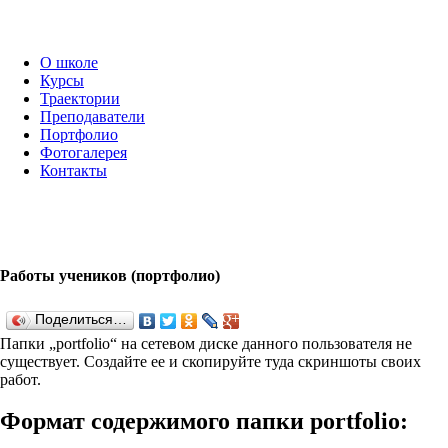
О школе
Курсы
Траектории
Преподаватели
Портфолио
Фотогалерея
Контакты
Работы учеников (портфолио)
Поделиться…
Папки „port­fo­lio“ на сетевом диске данного пользователя не
существует. Создайте ее и скопируйте туда скриншоты своих
работ.
Формат содержимого папки port­fo­lio: