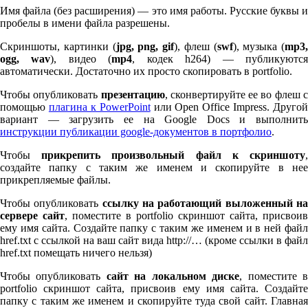
Имя файла (без расширения) — это имя работы. Русские буквы и
пробелы в имени файла разрешены.
Скриншоты, картинки (
jpg, png, gif
), флеш (
swf
), музыка (
mp
3
,
ogg, wav
), видео (
mp
4
, кодек h
264
) — публикуютс
автоматически. Достаточно их просто скопировать в port­fo­lio.
Чтобы опубликовать
презентацию
, сконвертируйте ее во флеш 
помощью
плагина к Pow­er­Point
или Open Office Impress. Другой
вариант — загрузить ее на Google Docs и выполнить
инструкции публикации google-документов в портфолио
.
Чтобы
прикрепить произвольный файл к скриншоту
создайте папку с таким же именем и скопируйте в нее
прикрепляемые файлы.
Чтобы опубликовать
ссылку на работающий выложенный н
сервере сайт
, поместите в port­fo­lio скриншот сайта, присвоив
ему имя сайта. Создайте папку с таким же именем и в ней файл
href.txt с ссылкой на ваш сайт вида http://… (кроме ссылки в файл
href.txt помещать ничего нельзя)
Чтобы опубликовать
сайт на локальном диске
, поместите 
port­fo­lio скриншот сайта, присвоив ему имя сайта. Создайте
папку с таким же именем и скопируйте туда свой сайт. Главная