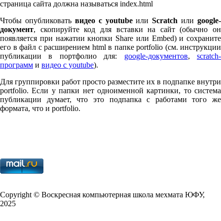
страница сайта должна называться index.html
Чтобы опубликовать
видео с youtube
или
Scratch
или
google-
документ
, скопируйте код для вставки на сайт (обычно он
появляется при нажатии кнопки Share или Embed) и сохраните
его в файл с расширением html в папке port­fo­lio (см. инструкции
публикации в портфолио для:
google-документов
,
scratch
программ
и
видео с youtube
).
Для группировки работ просто разместите их в подпапке внутри
port­fo­lio. Если у папки нет одноименной картинки, то система
публикации думает, что это подпапка с работами того же
формата, что и port­fo­lio.
Copy­right © Воскресная компьютерная школа мехмата
ЮФУ
,
2025