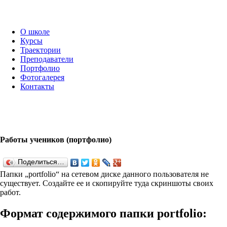
О школе
Курсы
Траектории
Преподаватели
Портфолио
Фотогалерея
Контакты
Работы учеников (портфолио)
Поделиться…
Папки „port­fo­lio“ на сетевом диске данного пользователя не
существует. Создайте ее и скопируйте туда скриншоты своих
работ.
Формат содержимого папки port­fo­lio: