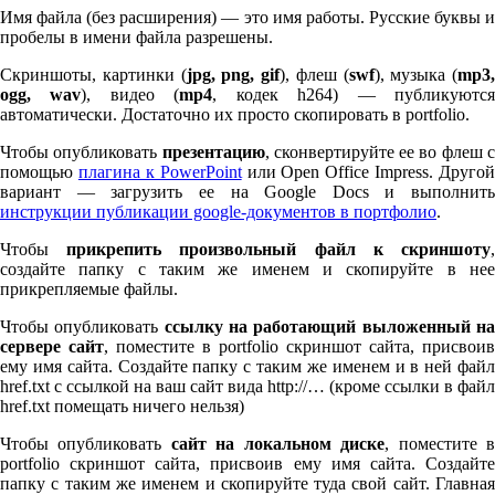
Имя файла (без расширения) — это имя работы. Русские буквы и
пробелы в имени файла разрешены.
Скриншоты, картинки (
jpg, png, gif
), флеш (
swf
), музыка (
mp
3
,
ogg, wav
), видео (
mp
4
, кодек h
264
) — публикуютс
автоматически. Достаточно их просто скопировать в port­fo­lio.
Чтобы опубликовать
презентацию
, сконвертируйте ее во флеш 
помощью
плагина к Pow­er­Point
или Open Office Impress. Другой
вариант — загрузить ее на Google Docs и выполнить
инструкции публикации google-документов в портфолио
.
Чтобы
прикрепить произвольный файл к скриншоту
создайте папку с таким же именем и скопируйте в нее
прикрепляемые файлы.
Чтобы опубликовать
ссылку на работающий выложенный н
сервере сайт
, поместите в port­fo­lio скриншот сайта, присвоив
ему имя сайта. Создайте папку с таким же именем и в ней файл
href.txt с ссылкой на ваш сайт вида http://… (кроме ссылки в файл
href.txt помещать ничего нельзя)
Чтобы опубликовать
сайт на локальном диске
, поместите 
port­fo­lio скриншот сайта, присвоив ему имя сайта. Создайте
папку с таким же именем и скопируйте туда свой сайт. Главная