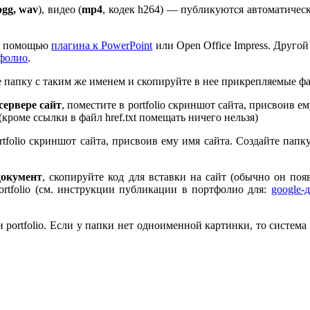
ogg, wav
), видео (
mp
4
, кодек h
264
) — публикуются автоматическ
 с помощью
плагина к Pow­er­Point
или Open Office Impress. Другой
тфолио
.
те папку с таким же именем и скопируйте в нее прикрепляемые ф
ервере сайт
, поместите в port­fo­lio скриншот сайта, присвоив 
 (кроме ссылки в файл href.txt помещать ничего нельзя)
rt­fo­lio скриншот сайта, присвоив ему имя сайта. Создайте пап
документ
, скопируйте код для вставки на сайт (обычно он по
rt­fo­lio (см. инструкции публикации в портфолио для:
google-
port­fo­lio. Если у папки нет одноименной картинки, то система