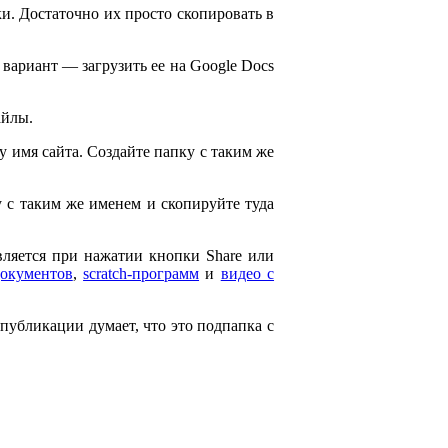
и. Достаточно их просто скопировать в
 вариант — загрузить ее на Google Docs
айлы.
ему имя сайта. Создайте папку с таким же
ку с таким же именем и скопируйте туда
является при нажатии кнопки Share или
документов
,
scratch-программ
и
видео с
 публикации думает, что это подпапка с