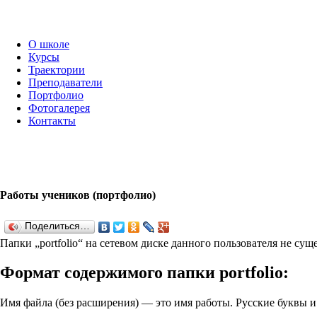
О школе
Курсы
Траектории
Преподаватели
Портфолио
Фотогалерея
Контакты
Работы учеников (портфолио)
Поделиться…
Папки „port­fo­lio“ на сетевом диске данного пользователя не су
Формат содержимого папки port­fo­lio:
Имя файла (без расширения) — это имя работы. Русские буквы 