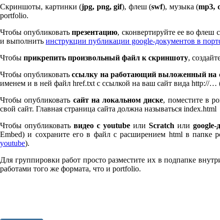
Скриншоты, картинки (
jpg, png, gif
), флеш (
swf
), музыка (
mp
3
, 
port­fo­lio.
Чтобы опубликовать
презентацию
, сконвертируйте ее во флеш
и выполнить
инструкции публикации google-документов в пор
Чтобы
прикрепить произвольный файл к скриншоту
, создай
Чтобы опубликовать
ссылку на работающий выложенный на с
именем и в ней файл href.txt с ссылкой на ваш сайт вида http://…
Чтобы опубликовать
сайт на локальном диске
, поместите в po
свой сайт. Главная страница сайта должна называться index.html
Чтобы опубликовать
видео с youtube
или
Scratch
или
google-
Embed) и сохраните его в файл с расширением html в папке po
youtube
).
Для группировки работ просто разместите их в подпапке внутри 
работами того же формата, что и port­fo­lio.