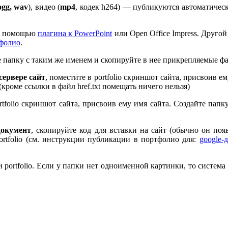
ogg, wav
), видео (
mp
4
, кодек h
264
) — публикуются автоматическ
 с помощью
плагина к Pow­er­Point
или Open Office Impress. Другой
тфолио
.
те папку с таким же именем и скопируйте в нее прикрепляемые ф
ервере сайт
, поместите в port­fo­lio скриншот сайта, присвоив 
 (кроме ссылки в файл href.txt помещать ничего нельзя)
rt­fo­lio скриншот сайта, присвоив ему имя сайта. Создайте пап
документ
, скопируйте код для вставки на сайт (обычно он по
rt­fo­lio (см. инструкции публикации в портфолио для:
google-
port­fo­lio. Если у папки нет одноименной картинки, то система