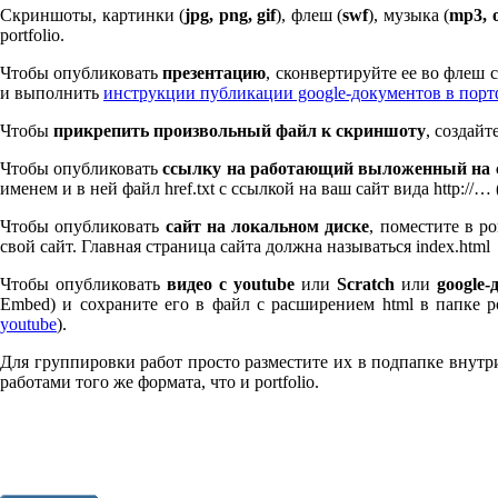
Скриншоты, картинки (
jpg, png, gif
), флеш (
swf
), музыка (
mp
3
, 
port­fo­lio.
Чтобы опубликовать
презентацию
, сконвертируйте ее во флеш
и выполнить
инструкции публикации google-документов в пор
Чтобы
прикрепить произвольный файл к скриншоту
, создай
Чтобы опубликовать
ссылку на работающий выложенный на с
именем и в ней файл href.txt с ссылкой на ваш сайт вида http://…
Чтобы опубликовать
сайт на локальном диске
, поместите в po
свой сайт. Главная страница сайта должна называться index.html
Чтобы опубликовать
видео с youtube
или
Scratch
или
google-
Embed) и сохраните его в файл с расширением html в папке po
youtube
).
Для группировки работ просто разместите их в подпапке внутри 
работами того же формата, что и port­fo­lio.