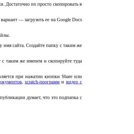
и. Достаточно их просто скопировать в
 вариант — загрузить ее на Google Docs
айлы.
ему имя сайта. Создайте папку с таким же
ку с таким же именем и скопируйте туда
является при нажатии кнопки Share или
документов
,
scratch-программ
и
видео с
 публикации думает, что это подпапка с