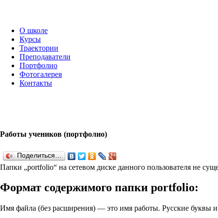
О школе
Курсы
Траектории
Преподаватели
Портфолио
Фотогалерея
Контакты
Работы учеников (портфолио)
Поделиться…
Папки „port­fo­lio“ на сетевом диске данного пользователя не су
Формат содержимого папки port­fo­lio:
Имя файла (без расширения) — это имя работы. Русские буквы 