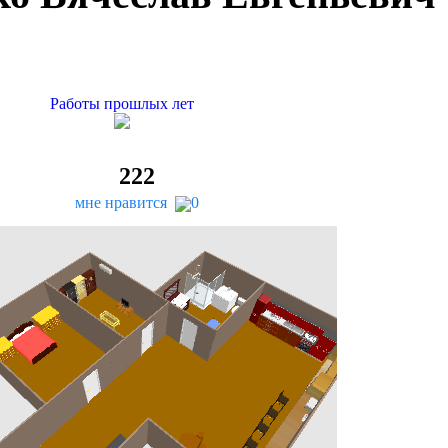
Работы прошлых лет
222
мне нравится
0