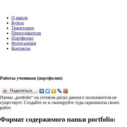
О школе
Курсы
Траектории
Преподаватели
Портфолио
Фотогалерея
Контакты
Работы учеников (портфолио)
Поделиться…
Папки „port­fo­lio“ на сетевом диске данного пользователя не
существует. Создайте ее и скопируйте туда скриншоты своих
работ.
Формат содержимого папки port­fo­lio: