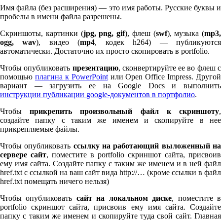
Имя файла (без расширения) — это имя работы. Русские буквы и
пробелы в имени файла разрешены.
Скриншоты, картинки (
jpg, png, gif
), флеш (
swf
), музыка (
mp
3
,
ogg, wav
), видео (
mp
4
, кодек h
264
) — публикуютс
автоматически. Достаточно их просто скопировать в port­fo­lio.
Чтобы опубликовать
презентацию
, сконвертируйте ее во флеш 
помощью
плагина к Pow­er­Point
или Open Office Impress. Другой
вариант — загрузить ее на Google Docs и выполнить
инструкции публикации google-документов в портфолио
.
Чтобы
прикрепить произвольный файл к скриншоту
создайте папку с таким же именем и скопируйте в нее
прикрепляемые файлы.
Чтобы опубликовать
ссылку на работающий выложенный н
сервере сайт
, поместите в port­fo­lio скриншот сайта, присвоив
ему имя сайта. Создайте папку с таким же именем и в ней файл
href.txt с ссылкой на ваш сайт вида http://… (кроме ссылки в файл
href.txt помещать ничего нельзя)
Чтобы опубликовать
сайт на локальном диске
, поместите 
port­fo­lio скриншот сайта, присвоив ему имя сайта. Создайте
папку с таким же именем и скопируйте туда свой сайт. Главная