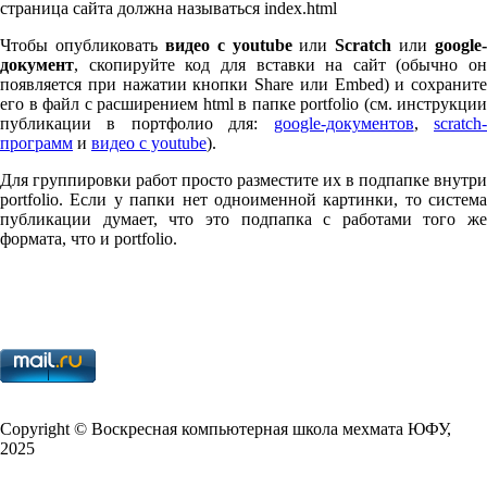
страница сайта должна называться index.html
Чтобы опубликовать
видео с youtube
или
Scratch
или
google-
документ
, скопируйте код для вставки на сайт (обычно он
появляется при нажатии кнопки Share или Embed) и сохраните
его в файл с расширением html в папке port­fo­lio (см. инструкции
публикации в портфолио для:
google-документов
,
scratch
программ
и
видео с youtube
).
Для группировки работ просто разместите их в подпапке внутри
port­fo­lio. Если у папки нет одноименной картинки, то система
публикации думает, что это подпапка с работами того же
формата, что и port­fo­lio.
Copy­right © Воскресная компьютерная школа мехмата
ЮФУ
,
2025