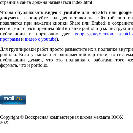
страница сайта должна называться index.html
Чтобы опубликовать
видео с youtube
или
Scratch
или
google-
документ
, скопируйте код для вставки на сайт (обычно он
появляется при нажатии кнопки Share или Embed) и сохраните
его в файл с расширением html в папке port­fo­lio (см. инструкции
публикации в портфолио для:
google-документов
,
scratch
программ
и
видео с youtube
).
Для группировки работ просто разместите их в подпапке внутри
port­fo­lio. Если у папки нет одноименной картинки, то система
публикации думает, что это подпапка с работами того же
формата, что и port­fo­lio.
Copy­right © Воскресная компьютерная школа мехмата
ЮФУ
,
2025