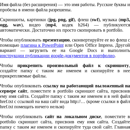
Имя файла (без расширения) — это имя работы. Русские буквы и
пробелы в имени файла разрешены.
Скриншоты, картинки (
jpg, png, gif
), флеш (
swf
), музыка (
mp
3
,
ogg, wav
), видео (
mp
4
, кодек h
264
) — публикуютс
автоматически. Достаточно их просто скопировать в port­fo­lio.
Чтобы опубликовать
презентацию
, сконвертируйте ее во флеш 
помощью
плагина к Pow­er­Point
или Open Office Impress. Другой
вариант — загрузить ее на Google Docs и выполнить
инструкции публикации google-документов в портфолио
.
Чтобы
прикрепить произвольный файл к скриншоту
создайте папку с таким же именем и скопируйте в нее
прикрепляемые файлы.
Чтобы опубликовать
ссылку на работающий выложенный н
сервере сайт
, поместите в port­fo­lio скриншот сайта, присвоив
ему имя сайта. Создайте папку с таким же именем и в ней файл
href.txt с ссылкой на ваш сайт вида http://… (кроме ссылки в файл
href.txt помещать ничего нельзя)
Чтобы опубликовать
сайт на локальном диске
, поместите 
port­fo­lio скриншот сайта, присвоив ему имя сайта. Создайте
папку с таким же именем и скопируйте туда свой сайт. Главная