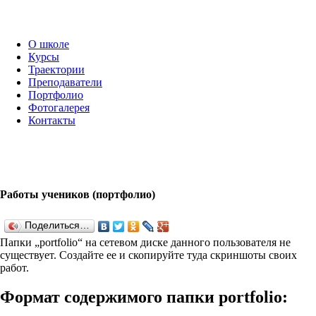
О школе
Курсы
Траектории
Преподаватели
Портфолио
Фотогалерея
Контакты
Работы учеников (портфолио)
Поделиться…
Папки „port­fo­lio“ на сетевом диске данного пользователя не
существует. Создайте ее и скопируйте туда скриншоты своих
работ.
Формат содержимого папки port­fo­lio: