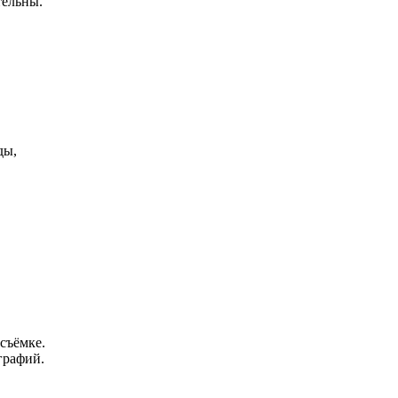
тельны.
ды,
съёмке.
графий.