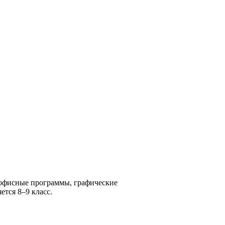
офисные программы, графические
яется
8
–
9
класс.