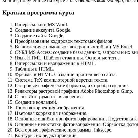
Знания, полученные на курсе
Пользователь компьютера
, обяза
Краткая программа курса
Гиперссылки в
MS
Word.
Создание аккаунта Google.
Создание сайта Google.
Преобразование кодировок текстовых файлов.
Вычисления с помощью электронных таблиц
MS
Excel.
СУБД
MS
Access: создание базы данных, запросы и их ви
Язык
HTML
. Шаблон страницы. Основные теги.
Гиперссылки и изображения в
HTML
.
Таблицы в
HTML
.
Фреймы в
HTML
. Создание простейшего сайта.
Система TeX компьютерной верстки текста.
Растровые графические форматы, их преобразование.
Редакторы растровой графики Adobe Pho­to­shop и Gimp.
Слои. Инструменты выделения.
Создание коллажей.
Тоновая коррекция изображения.
Цветовая коррекция изображения.
Основные ошибки при фотографировании. Подготовка к 
Основные недостатки фотоизображения. Обработка фото
Векторные графические программы. Inkscape.
Контуры, их редактирование.