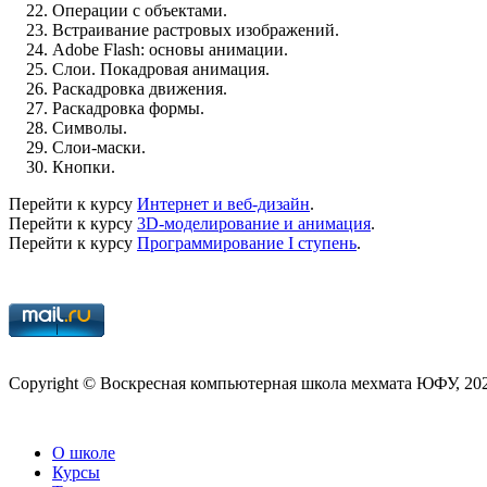
Операции с объектами.
Встраивание растровых изображений.
Adobe Flash: основы анимации.
Слои. Покадровая анимация.
Раскадровка движения.
Раскадровка формы.
Символы.
Слои-маски.
Кнопки.
Перейти к курсу
Интернет и веб-дизайн
.
Перейти к курсу
3
D-моделирование и анимация
.
Перейти к курсу
Программирование I ступень
.
Copy­right © Воскресная компьютерная школа мехмата
ЮФУ
,
20
О школе
Курсы