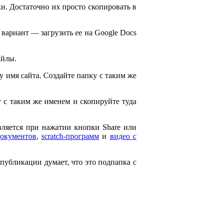
и. Достаточно их просто скопировать в
 вариант — загрузить ее на Google Docs
айлы.
ему имя сайта. Создайте папку с таким же
ку с таким же именем и скопируйте туда
является при нажатии кнопки Share или
документов
,
scratch-программ
и
видео с
 публикации думает, что это подпапка с