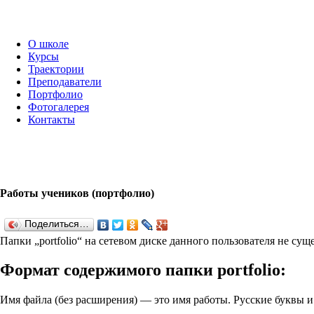
О школе
Курсы
Траектории
Преподаватели
Портфолио
Фотогалерея
Контакты
Работы учеников (портфолио)
Поделиться…
Папки „port­fo­lio“ на сетевом диске данного пользователя не су
Формат содержимого папки port­fo­lio:
Имя файла (без расширения) — это имя работы. Русские буквы 