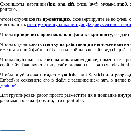
Скриншоты, картинки (
jpg, png, gif
), флеш (
swf
), музыка (
mp
3
, 
port­fo­lio.
Чтобы опубликовать
презентацию
, сконвертируйте ее во флеш
и выполнить
инструкции публикации google-документов в пор
Чтобы
прикрепить произвольный файл к скриншоту
, создай
Чтобы опубликовать
ссылку на работающий выложенный на с
именем и в ней файл href.txt с ссылкой на ваш сайт вида http://…
Чтобы опубликовать
сайт на локальном диске
, поместите в po
свой сайт. Главная страница сайта должна называться index.html
Чтобы опубликовать
видео с youtube
или
Scratch
или
google-
Embed) и сохраните его в файл с расширением html в папке po
youtube
).
Для группировки работ просто разместите их в подпапке внутри 
работами того же формата, что и port­fo­lio.