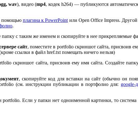
ogg, wav
), видео (
mp
4
, кодек h
264
) — публикуются автоматическ
 с помощью
плагина к Pow­er­Point
или Open Office Impress. Другой
тфолио
.
те папку с таким же именем и скопируйте в нее прикрепляемые ф
ервере сайт
, поместите в port­fo­lio скриншот сайта, присвоив 
 (кроме ссылки в файл href.txt помещать ничего нельзя)
rt­fo­lio скриншот сайта, присвоив ему имя сайта. Создайте пап
документ
, скопируйте код для вставки на сайт (обычно он по
rt­fo­lio (см. инструкции публикации в портфолио для:
google-
port­fo­lio. Если у папки нет одноименной картинки, то система