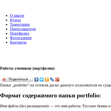
О школе
Курсы
Траектории
Преподаватели
Портфолио
Фотогалерея
Контакты
Работы учеников (портфолио)
Поделиться…
Папки „port­fo­lio“ на сетевом диске данного пользователя не су
Формат содержимого папки port­fo­lio:
Имя файла (без расширения) — это имя работы. Русские буквы 