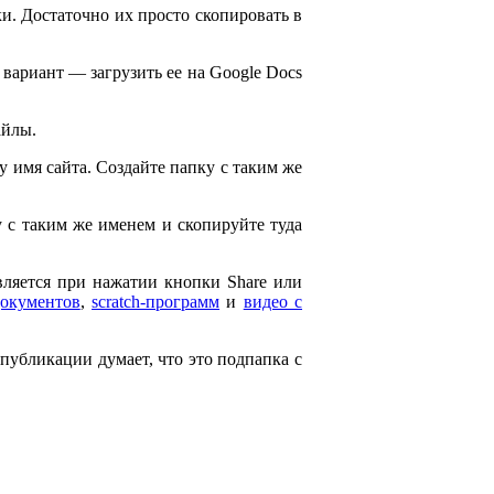
и. Достаточно их просто скопировать в
 вариант — загрузить ее на Google Docs
айлы.
ему имя сайта. Создайте папку с таким же
ку с таким же именем и скопируйте туда
является при нажатии кнопки Share или
документов
,
scratch-программ
и
видео с
 публикации думает, что это подпапка с