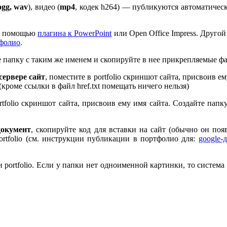
ogg, wav
), видео (
mp
4
, кодек h
264
) — публикуются автоматическ
 с помощью
плагина к Pow­er­Point
или Open Office Impress. Другой
тфолио
.
те папку с таким же именем и скопируйте в нее прикрепляемые ф
ервере сайт
, поместите в port­fo­lio скриншот сайта, присвоив 
 (кроме ссылки в файл href.txt помещать ничего нельзя)
rt­fo­lio скриншот сайта, присвоив ему имя сайта. Создайте пап
документ
, скопируйте код для вставки на сайт (обычно он по
rt­fo­lio (см. инструкции публикации в портфолио для:
google-
port­fo­lio. Если у папки нет одноименной картинки, то система