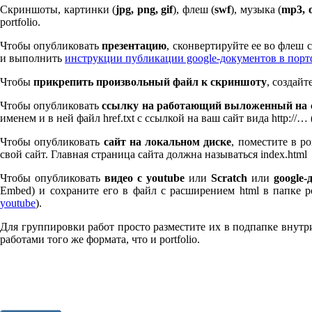
Скриншоты, картинки (
jpg, png, gif
), флеш (
swf
), музыка (
mp
3
, 
port­fo­lio.
Чтобы опубликовать
презентацию
, сконвертируйте ее во флеш
и выполнить
инструкции публикации google-документов в пор
Чтобы
прикрепить произвольный файл к скриншоту
, создай
Чтобы опубликовать
ссылку на работающий выложенный на с
именем и в ней файл href.txt с ссылкой на ваш сайт вида http://…
Чтобы опубликовать
сайт на локальном диске
, поместите в po
свой сайт. Главная страница сайта должна называться index.html
Чтобы опубликовать
видео с youtube
или
Scratch
или
google-
Embed) и сохраните его в файл с расширением html в папке po
youtube
).
Для группировки работ просто разместите их в подпапке внутри 
работами того же формата, что и port­fo­lio.