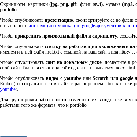
Скриншоты, картинки (
jpg, png, gif
), флеш (
swf
), музыка (
mp
3
, 
port­fo­lio.
Чтобы опубликовать
презентацию
, сконвертируйте ее во флеш
и выполнить
инструкции публикации google-документов в пор
Чтобы
прикрепить произвольный файл к скриншоту
, создай
Чтобы опубликовать
ссылку на работающий выложенный на с
именем и в ней файл href.txt с ссылкой на ваш сайт вида http://…
Чтобы опубликовать
сайт на локальном диске
, поместите в po
свой сайт. Главная страница сайта должна называться index.html
Чтобы опубликовать
видео с youtube
или
Scratch
или
google-
Embed) и сохраните его в файл с расширением html в папке po
youtube
).
Для группировки работ просто разместите их в подпапке внутри 
работами того же формата, что и port­fo­lio.