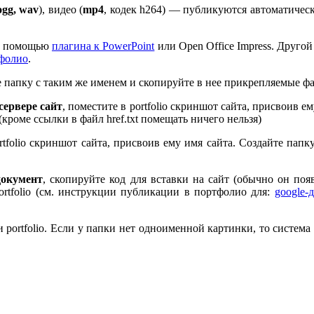
ogg, wav
), видео (
mp
4
, кодек h
264
) — публикуются автоматическ
 с помощью
плагина к Pow­er­Point
или Open Office Impress. Другой
тфолио
.
те папку с таким же именем и скопируйте в нее прикрепляемые ф
ервере сайт
, поместите в port­fo­lio скриншот сайта, присвоив 
 (кроме ссылки в файл href.txt помещать ничего нельзя)
rt­fo­lio скриншот сайта, присвоив ему имя сайта. Создайте пап
документ
, скопируйте код для вставки на сайт (обычно он по
rt­fo­lio (см. инструкции публикации в портфолио для:
google-
port­fo­lio. Если у папки нет одноименной картинки, то система