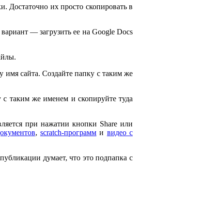
и. Достаточно их просто скопировать в
 вариант — загрузить ее на Google Docs
айлы.
ему имя сайта. Создайте папку с таким же
ку с таким же именем и скопируйте туда
является при нажатии кнопки Share или
документов
,
scratch-программ
и
видео с
 публикации думает, что это подпапка с