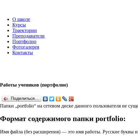
О школе
Курсы
Траектории
Преподаватели
Портфолио
Фотогалерея
Контакты
Работы учеников (портфолио)
Поделиться…
Папки „port­fo­lio“ на сетевом диске данного пользователя не су
Формат содержимого папки port­fo­lio:
Имя файла (без расширения) — это имя работы. Русские буквы 