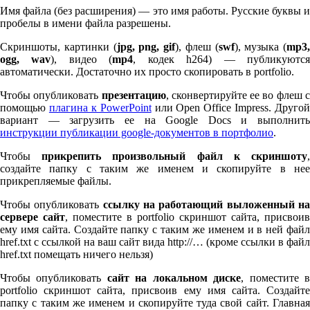
Имя файла (без расширения) — это имя работы. Русские буквы и
пробелы в имени файла разрешены.
Скриншоты, картинки (
jpg, png, gif
), флеш (
swf
), музыка (
mp
3
,
ogg, wav
), видео (
mp
4
, кодек h
264
) — публикуютс
автоматически. Достаточно их просто скопировать в port­fo­lio.
Чтобы опубликовать
презентацию
, сконвертируйте ее во флеш 
помощью
плагина к Pow­er­Point
или Open Office Impress. Другой
вариант — загрузить ее на Google Docs и выполнить
инструкции публикации google-документов в портфолио
.
Чтобы
прикрепить произвольный файл к скриншоту
создайте папку с таким же именем и скопируйте в нее
прикрепляемые файлы.
Чтобы опубликовать
ссылку на работающий выложенный н
сервере сайт
, поместите в port­fo­lio скриншот сайта, присвоив
ему имя сайта. Создайте папку с таким же именем и в ней файл
href.txt с ссылкой на ваш сайт вида http://… (кроме ссылки в файл
href.txt помещать ничего нельзя)
Чтобы опубликовать
сайт на локальном диске
, поместите 
port­fo­lio скриншот сайта, присвоив ему имя сайта. Создайте
папку с таким же именем и скопируйте туда свой сайт. Главная