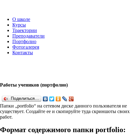
О школе
Курсы
Траектории
Преподаватели
Портфолио
Фотогалерея
Контакты
Работы учеников (портфолио)
Поделиться…
Папки „port­fo­lio“ на сетевом диске данного пользователя не
существует. Создайте ее и скопируйте туда скриншоты своих
работ.
Формат содержимого папки port­fo­lio: