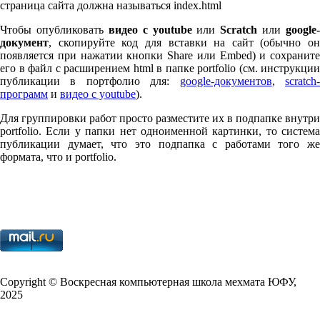
страница сайта должна называться index.html
Чтобы опубликовать
видео с youtube
или
Scratch
или
google-
документ
, скопируйте код для вставки на сайт (обычно он
появляется при нажатии кнопки Share или Embed) и сохраните
его в файл с расширением html в папке port­fo­lio (см. инструкции
публикации в портфолио для:
google-документов
,
scratch
программ
и
видео с youtube
).
Для группировки работ просто разместите их в подпапке внутри
port­fo­lio. Если у папки нет одноименной картинки, то система
публикации думает, что это подпапка с работами того же
формата, что и port­fo­lio.
Copy­right © Воскресная компьютерная школа мехмата
ЮФУ
,
2025