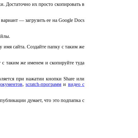
и. Достаточно их просто скопировать в
 вариант — загрузить ее на Google Docs
айлы.
ему имя сайта. Создайте папку с таким же
ку с таким же именем и скопируйте туда
является при нажатии кнопки Share или
документов
,
scratch-программ
и
видео с
 публикации думает, что это подпапка с