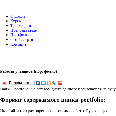
О школе
Курсы
Траектории
Преподаватели
Портфолио
Фотогалерея
Контакты
Работы учеников (портфолио)
Поделиться…
Папки „port­fo­lio“ на сетевом диске данного пользователя не су
Формат содержимого папки port­fo­lio:
Имя файла (без расширения) — это имя работы. Русские буквы 