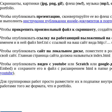
Скриншоты, картинки (
jpg, png, gif
), флеш (
swf
), музыка (
mp
3
, 
port­fo­lio.
Чтобы опубликовать
презентацию
, сконвертируйте ее во флеш
и выполнить
инструкции публикации google-документов в пор
Чтобы
прикрепить произвольный файл к скриншоту
, создай
Чтобы опубликовать
ссылку на работающий выложенный на с
именем и в ней файл href.txt с ссылкой на ваш сайт вида http://…
Чтобы опубликовать
сайт на локальном диске
, поместите в po
свой сайт. Главная страница сайта должна называться index.html
Чтобы опубликовать
видео с youtube
или
Scratch
или
google-
Embed) и сохраните его в файл с расширением html в папке po
youtube
).
Для группировки работ просто разместите их в подпапке внутри 
работами того же формата, что и port­fo­lio.