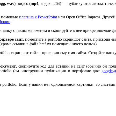
ogg, wav
), видео (
mp
4
, кодек h
264
) — публикуются автоматическ
 с помощью
плагина к Pow­er­Point
или Open Office Impress. Другой
тфолио
.
те папку с таким же именем и скопируйте в нее прикрепляемые ф
ервере сайт
, поместите в port­fo­lio скриншот сайта, присвоив 
 (кроме ссылки в файл href.txt помещать ничего нельзя)
rt­fo­lio скриншот сайта, присвоив ему имя сайта. Создайте пап
документ
, скопируйте код для вставки на сайт (обычно он по
rt­fo­lio (см. инструкции публикации в портфолио для:
google-
port­fo­lio. Если у папки нет одноименной картинки, то система