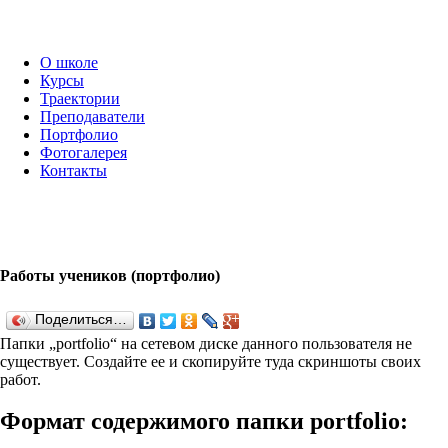
О школе
Курсы
Траектории
Преподаватели
Портфолио
Фотогалерея
Контакты
Работы учеников (портфолио)
Поделиться…
Папки „port­fo­lio“ на сетевом диске данного пользователя не
существует. Создайте ее и скопируйте туда скриншоты своих
работ.
Формат содержимого папки port­fo­lio: