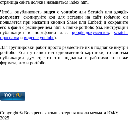
страница сайта должна называться index.html
Чтобы опубликовать
видео с youtube
или
Scratch
или
google-
документ
, скопируйте код для вставки на сайт (обычно он
появляется при нажатии кнопки Share или Embed) и сохраните
его в файл с расширением html в папке port­fo­lio (см. инструкции
публикации в портфолио для:
google-документов
,
scratch
программ
и
видео с youtube
).
Для группировки работ просто разместите их в подпапке внутри
port­fo­lio. Если у папки нет одноименной картинки, то система
публикации думает, что это подпапка с работами того же
формата, что и port­fo­lio.
Copy­right © Воскресная компьютерная школа мехмата
ЮФУ
,
2025