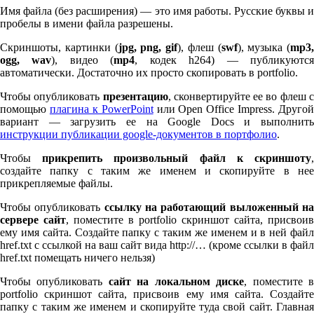
Имя файла (без расширения) — это имя работы. Русские буквы и
пробелы в имени файла разрешены.
Скриншоты, картинки (
jpg, png, gif
), флеш (
swf
), музыка (
mp
3
,
ogg, wav
), видео (
mp
4
, кодек h
264
) — публикуютс
автоматически. Достаточно их просто скопировать в port­fo­lio.
Чтобы опубликовать
презентацию
, сконвертируйте ее во флеш 
помощью
плагина к Pow­er­Point
или Open Office Impress. Другой
вариант — загрузить ее на Google Docs и выполнить
инструкции публикации google-документов в портфолио
.
Чтобы
прикрепить произвольный файл к скриншоту
создайте папку с таким же именем и скопируйте в нее
прикрепляемые файлы.
Чтобы опубликовать
ссылку на работающий выложенный н
сервере сайт
, поместите в port­fo­lio скриншот сайта, присвоив
ему имя сайта. Создайте папку с таким же именем и в ней файл
href.txt с ссылкой на ваш сайт вида http://… (кроме ссылки в файл
href.txt помещать ничего нельзя)
Чтобы опубликовать
сайт на локальном диске
, поместите 
port­fo­lio скриншот сайта, присвоив ему имя сайта. Создайте
папку с таким же именем и скопируйте туда свой сайт. Главная