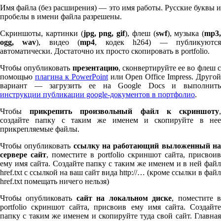
Имя файла (без расширения) — это имя работы. Русские буквы и
пробелы в имени файла разрешены.
Скриншоты, картинки (
jpg, png, gif
), флеш (
swf
), музыка (
mp
3
,
ogg, wav
), видео (
mp
4
, кодек h
264
) — публикуютс
автоматически. Достаточно их просто скопировать в port­fo­lio.
Чтобы опубликовать
презентацию
, сконвертируйте ее во флеш 
помощью
плагина к Pow­er­Point
или Open Office Impress. Другой
вариант — загрузить ее на Google Docs и выполнить
инструкции публикации google-документов в портфолио
.
Чтобы
прикрепить произвольный файл к скриншоту
создайте папку с таким же именем и скопируйте в нее
прикрепляемые файлы.
Чтобы опубликовать
ссылку на работающий выложенный н
сервере сайт
, поместите в port­fo­lio скриншот сайта, присвоив
ему имя сайта. Создайте папку с таким же именем и в ней файл
href.txt с ссылкой на ваш сайт вида http://… (кроме ссылки в файл
href.txt помещать ничего нельзя)
Чтобы опубликовать
сайт на локальном диске
, поместите 
port­fo­lio скриншот сайта, присвоив ему имя сайта. Создайте
папку с таким же именем и скопируйте туда свой сайт. Главная