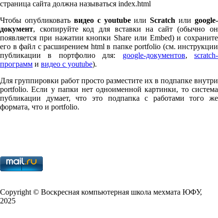
страница сайта должна называться index.html
Чтобы опубликовать
видео с youtube
или
Scratch
или
google-
документ
, скопируйте код для вставки на сайт (обычно он
появляется при нажатии кнопки Share или Embed) и сохраните
его в файл с расширением html в папке port­fo­lio (см. инструкции
публикации в портфолио для:
google-документов
,
scratch
программ
и
видео с youtube
).
Для группировки работ просто разместите их в подпапке внутри
port­fo­lio. Если у папки нет одноименной картинки, то система
публикации думает, что это подпапка с работами того же
формата, что и port­fo­lio.
Copy­right © Воскресная компьютерная школа мехмата
ЮФУ
,
2025