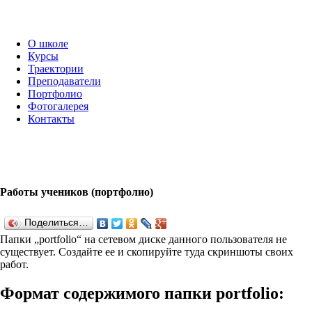
О школе
Курсы
Траектории
Преподаватели
Портфолио
Фотогалерея
Контакты
Работы учеников (портфолио)
Поделиться…
Папки „port­fo­lio“ на сетевом диске данного пользователя не
существует. Создайте ее и скопируйте туда скриншоты своих
работ.
Формат содержимого папки port­fo­lio: