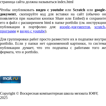
страница сайта должна называться index.html
Чтобы опубликовать
видео с youtube
или
Scratch
или
google-
документ
, скопируйте код для вставки на сайт (обычно он
появляется при нажатии кнопки Share или Embed) и сохраните
его в файл с расширением html в папке port­fo­lio (см. инструкции
публикации в портфолио для:
google-документов
,
scratch
программ
и
видео с youtube
).
Для группировки работ просто разместите их в подпапке внутри
port­fo­lio. Если у папки нет одноименной картинки, то система
публикации думает, что это подпапка с работами того же
формата, что и port­fo­lio.
Copy­right © Воскресная компьютерная школа мехмата
ЮФУ
,
2025