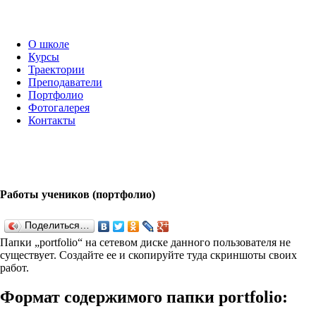
О школе
Курсы
Траектории
Преподаватели
Портфолио
Фотогалерея
Контакты
Работы учеников (портфолио)
Поделиться…
Папки „port­fo­lio“ на сетевом диске данного пользователя не
существует. Создайте ее и скопируйте туда скриншоты своих
работ.
Формат содержимого папки port­fo­lio: