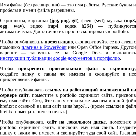
Имя файла (без расширения) — это имя работы. Русские буквы и
пробелы в имени файла разрешены.
Скриншоты, картинки (
jpg, png, gif
), флеш (
swf
), музыка (
mp
3
,
ogg, wav
), видео (
mp
4
, кодек h
264
) — публикуютс
автоматически. Достаточно их просто скопировать в port­fo­lio.
Чтобы опубликовать
презентацию
, сконвертируйте ее во флеш 
помощью
плагина к Pow­er­Point
или Open Office Impress. Другой
вариант — загрузить ее на Google Docs и выполнить
инструкции публикации google-документов в портфолио
.
Чтобы
прикрепить произвольный файл к скриншоту
создайте папку с таким же именем и скопируйте в нее
прикрепляемые файлы.
Чтобы опубликовать
ссылку на работающий выложенный н
сервере сайт
, поместите в port­fo­lio скриншот сайта, присвоив
ему имя сайта. Создайте папку с таким же именем и в ней файл
href.txt с ссылкой на ваш сайт вида http://… (кроме ссылки в файл
href.txt помещать ничего нельзя)
Чтобы опубликовать
сайт на локальном диске
, поместите 
port­fo­lio скриншот сайта, присвоив ему имя сайта. Создайте
папку с таким же именем и скопируйте туда свой сайт. Главная