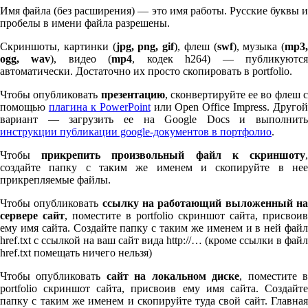
Имя файла (без расширения) — это имя работы. Русские буквы и
пробелы в имени файла разрешены.
Скриншоты, картинки (
jpg, png, gif
), флеш (
swf
), музыка (
mp
3
,
ogg, wav
), видео (
mp
4
, кодек h
264
) — публикуютс
автоматически. Достаточно их просто скопировать в port­fo­lio.
Чтобы опубликовать
презентацию
, сконвертируйте ее во флеш 
помощью
плагина к Pow­er­Point
или Open Office Impress. Другой
вариант — загрузить ее на Google Docs и выполнить
инструкции публикации google-документов в портфолио
.
Чтобы
прикрепить произвольный файл к скриншоту
создайте папку с таким же именем и скопируйте в нее
прикрепляемые файлы.
Чтобы опубликовать
ссылку на работающий выложенный н
сервере сайт
, поместите в port­fo­lio скриншот сайта, присвоив
ему имя сайта. Создайте папку с таким же именем и в ней файл
href.txt с ссылкой на ваш сайт вида http://… (кроме ссылки в файл
href.txt помещать ничего нельзя)
Чтобы опубликовать
сайт на локальном диске
, поместите 
port­fo­lio скриншот сайта, присвоив ему имя сайта. Создайте
папку с таким же именем и скопируйте туда свой сайт. Главная