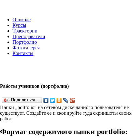
О школе
Курсы
Траектории
Преподаватели
Портфолио
Фотогалерея
Контакты
Работы учеников (портфолио)
Поделиться…
Папки „port­fo­lio“ на сетевом диске данного пользователя не
существует. Создайте ее и скопируйте туда скриншоты своих
работ.
Формат содержимого папки port­fo­lio: