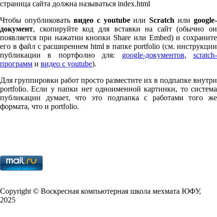
страница сайта должна называться index.html
Чтобы опубликовать
видео с youtube
или
Scratch
или
google-
документ
, скопируйте код для вставки на сайт (обычно он
появляется при нажатии кнопки Share или Embed) и сохраните
его в файл с расширением html в папке port­fo­lio (см. инструкции
публикации в портфолио для:
google-документов
,
scratch
программ
и
видео с youtube
).
Для группировки работ просто разместите их в подпапке внутри
port­fo­lio. Если у папки нет одноименной картинки, то система
публикации думает, что это подпапка с работами того же
формата, что и port­fo­lio.
Copy­right © Воскресная компьютерная школа мехмата
ЮФУ
,
2025