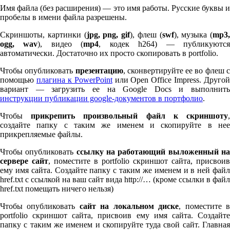
Имя файла (без расширения) — это имя работы. Русские буквы и
пробелы в имени файла разрешены.
Скриншоты, картинки (
jpg, png, gif
), флеш (
swf
), музыка (
mp
3
,
ogg, wav
), видео (
mp
4
, кодек h
264
) — публикуютс
автоматически. Достаточно их просто скопировать в port­fo­lio.
Чтобы опубликовать
презентацию
, сконвертируйте ее во флеш 
помощью
плагина к Pow­er­Point
или Open Office Impress. Другой
вариант — загрузить ее на Google Docs и выполнить
инструкции публикации google-документов в портфолио
.
Чтобы
прикрепить произвольный файл к скриншоту
создайте папку с таким же именем и скопируйте в нее
прикрепляемые файлы.
Чтобы опубликовать
ссылку на работающий выложенный н
сервере сайт
, поместите в port­fo­lio скриншот сайта, присвоив
ему имя сайта. Создайте папку с таким же именем и в ней файл
href.txt с ссылкой на ваш сайт вида http://… (кроме ссылки в файл
href.txt помещать ничего нельзя)
Чтобы опубликовать
сайт на локальном диске
, поместите 
port­fo­lio скриншот сайта, присвоив ему имя сайта. Создайте
папку с таким же именем и скопируйте туда свой сайт. Главная