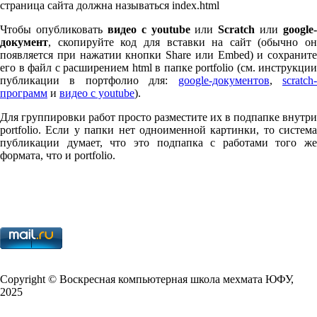
страница сайта должна называться index.html
Чтобы опубликовать
видео с youtube
или
Scratch
или
google-
документ
, скопируйте код для вставки на сайт (обычно он
появляется при нажатии кнопки Share или Embed) и сохраните
его в файл с расширением html в папке port­fo­lio (см. инструкции
публикации в портфолио для:
google-документов
,
scratch
программ
и
видео с youtube
).
Для группировки работ просто разместите их в подпапке внутри
port­fo­lio. Если у папки нет одноименной картинки, то система
публикации думает, что это подпапка с работами того же
формата, что и port­fo­lio.
Copy­right © Воскресная компьютерная школа мехмата
ЮФУ
,
2025