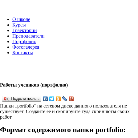
О школе
Курсы
Траектории
Преподаватели
Портфолио
Фотогалерея
Контакты
Работы учеников (портфолио)
Поделиться…
Папки „port­fo­lio“ на сетевом диске данного пользователя не
существует. Создайте ее и скопируйте туда скриншоты своих
работ.
Формат содержимого папки port­fo­lio: