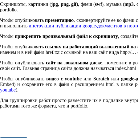
Скриншоты, картинки (
jpg, png, gif
), флеш (
swf
), музыка (
mp
3
, 
port­fo­lio.
Чтобы опубликовать
презентацию
, сконвертируйте ее во флеш
и выполнить
инструкции публикации google-документов в пор
Чтобы
прикрепить произвольный файл к скриншоту
, создай
Чтобы опубликовать
ссылку на работающий выложенный на с
именем и в ней файл href.txt с ссылкой на ваш сайт вида http://…
Чтобы опубликовать
сайт на локальном диске
, поместите в po
свой сайт. Главная страница сайта должна называться index.html
Чтобы опубликовать
видео с youtube
или
Scratch
или
google-
Embed) и сохраните его в файл с расширением html в папке po
youtube
).
Для группировки работ просто разместите их в подпапке внутри 
работами того же формата, что и port­fo­lio.