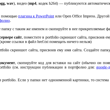
ogg, wav
), видео (
mp
4
, кодек h
264
) — публикуются автоматическ
 с помощью
плагина к Pow­er­Point
или Open Office Impress. Другой
тфолио
.
те папку с таким же именем и скопируйте в нее прикрепляемые ф
ервере сайт
, поместите в port­fo­lio скриншот сайта, присвоив 
 (кроме ссылки в файл href.txt помещать ничего нельзя)
rt­fo­lio скриншот сайта, присвоив ему имя сайта. Создайте пап
документ
, скопируйте код для вставки на сайт (обычно он по
rt­fo­lio (см. инструкции публикации в портфолио для:
google-
port­fo­lio. Если у папки нет одноименной картинки, то система