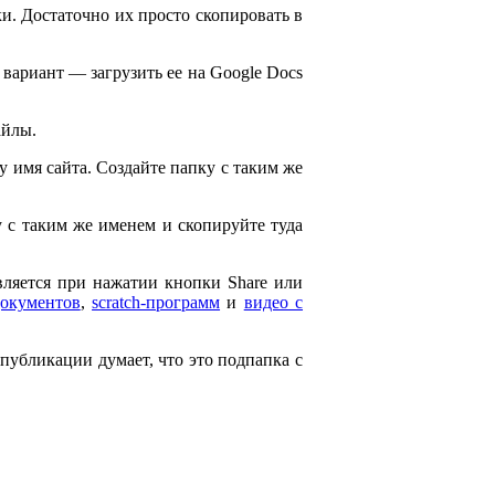
и. Достаточно их просто скопировать в
 вариант — загрузить ее на Google Docs
айлы.
ему имя сайта. Создайте папку с таким же
ку с таким же именем и скопируйте туда
является при нажатии кнопки Share или
документов
,
scratch-программ
и
видео с
 публикации думает, что это подпапка с