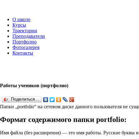
О школе
Курсы
Траектории
Преподаватели
Портфолио
Фотогалерея
Контакты
Работы учеников (портфолио)
Поделиться…
Папки „port­fo­lio“ на сетевом диске данного пользователя не су
Формат содержимого папки port­fo­lio:
Имя файла (без расширения) — это имя работы. Русские буквы 