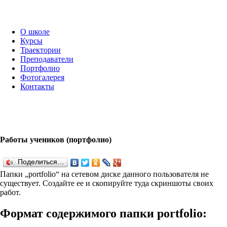
О школе
Курсы
Траектории
Преподаватели
Портфолио
Фотогалерея
Контакты
Работы учеников (портфолио)
Поделиться…
Папки „port­fo­lio“ на сетевом диске данного пользователя не
существует. Создайте ее и скопируйте туда скриншоты своих
работ.
Формат содержимого папки port­fo­lio: