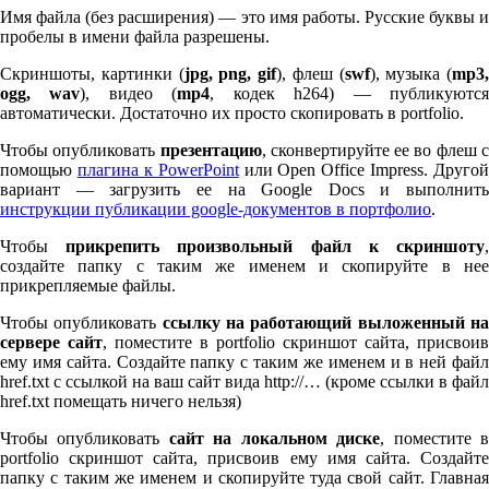
Имя файла (без расширения) — это имя работы. Русские буквы и
пробелы в имени файла разрешены.
Скриншоты, картинки (
jpg, png, gif
), флеш (
swf
), музыка (
mp
3
,
ogg, wav
), видео (
mp
4
, кодек h
264
) — публикуютс
автоматически. Достаточно их просто скопировать в port­fo­lio.
Чтобы опубликовать
презентацию
, сконвертируйте ее во флеш 
помощью
плагина к Pow­er­Point
или Open Office Impress. Другой
вариант — загрузить ее на Google Docs и выполнить
инструкции публикации google-документов в портфолио
.
Чтобы
прикрепить произвольный файл к скриншоту
создайте папку с таким же именем и скопируйте в нее
прикрепляемые файлы.
Чтобы опубликовать
ссылку на работающий выложенный н
сервере сайт
, поместите в port­fo­lio скриншот сайта, присвоив
ему имя сайта. Создайте папку с таким же именем и в ней файл
href.txt с ссылкой на ваш сайт вида http://… (кроме ссылки в файл
href.txt помещать ничего нельзя)
Чтобы опубликовать
сайт на локальном диске
, поместите 
port­fo­lio скриншот сайта, присвоив ему имя сайта. Создайте
папку с таким же именем и скопируйте туда свой сайт. Главная