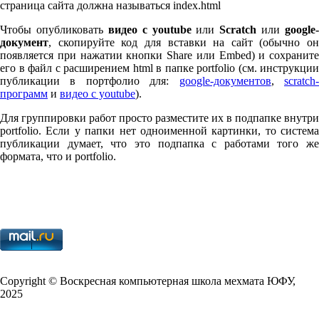
страница сайта должна называться index.html
Чтобы опубликовать
видео с youtube
или
Scratch
или
google-
документ
, скопируйте код для вставки на сайт (обычно он
появляется при нажатии кнопки Share или Embed) и сохраните
его в файл с расширением html в папке port­fo­lio (см. инструкции
публикации в портфолио для:
google-документов
,
scratch
программ
и
видео с youtube
).
Для группировки работ просто разместите их в подпапке внутри
port­fo­lio. Если у папки нет одноименной картинки, то система
публикации думает, что это подпапка с работами того же
формата, что и port­fo­lio.
Copy­right © Воскресная компьютерная школа мехмата
ЮФУ
,
2025