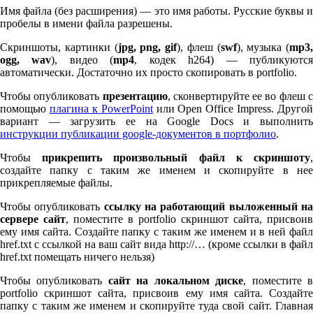
Имя файла (без расширения) — это имя работы. Русские буквы и
пробелы в имени файла разрешены.
Скриншоты, картинки (
jpg, png, gif
), флеш (
swf
), музыка (
mp
3
,
ogg, wav
), видео (
mp
4
, кодек h
264
) — публикуютс
автоматически. Достаточно их просто скопировать в port­fo­lio.
Чтобы опубликовать
презентацию
, сконвертируйте ее во флеш 
помощью
плагина к Pow­er­Point
или Open Office Impress. Другой
вариант — загрузить ее на Google Docs и выполнить
инструкции публикации google-документов в портфолио
.
Чтобы
прикрепить произвольный файл к скриншоту
создайте папку с таким же именем и скопируйте в нее
прикрепляемые файлы.
Чтобы опубликовать
ссылку на работающий выложенный н
сервере сайт
, поместите в port­fo­lio скриншот сайта, присвоив
ему имя сайта. Создайте папку с таким же именем и в ней файл
href.txt с ссылкой на ваш сайт вида http://… (кроме ссылки в файл
href.txt помещать ничего нельзя)
Чтобы опубликовать
сайт на локальном диске
, поместите 
port­fo­lio скриншот сайта, присвоив ему имя сайта. Создайте
папку с таким же именем и скопируйте туда свой сайт. Главная