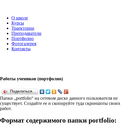
О школе
Курсы
Траектории
Преподаватели
Портфолио
Фотогалерея
Контакты
Работы учеников (портфолио)
Поделиться…
Папки „port­fo­lio“ на сетевом диске данного пользователя не
существует. Создайте ее и скопируйте туда скриншоты своих
работ.
Формат содержимого папки port­fo­lio: