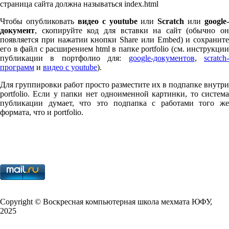
страница сайта должна называться index.html
Чтобы опубликовать
видео с youtube
или
Scratch
или
google-
документ
, скопируйте код для вставки на сайт (обычно он
появляется при нажатии кнопки Share или Embed) и сохраните
его в файл с расширением html в папке port­fo­lio (см. инструкции
публикации в портфолио для:
google-документов
,
scratch
программ
и
видео с youtube
).
Для группировки работ просто разместите их в подпапке внутри
port­fo­lio. Если у папки нет одноименной картинки, то система
публикации думает, что это подпапка с работами того же
формата, что и port­fo­lio.
Copy­right © Воскресная компьютерная школа мехмата
ЮФУ
,
2025