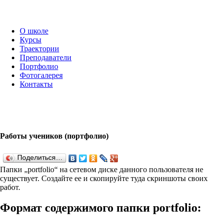
О школе
Курсы
Траектории
Преподаватели
Портфолио
Фотогалерея
Контакты
Работы учеников (портфолио)
Поделиться…
Папки „port­fo­lio“ на сетевом диске данного пользователя не
существует. Создайте ее и скопируйте туда скриншоты своих
работ.
Формат содержимого папки port­fo­lio: