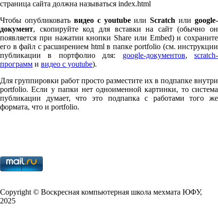
страница сайта должна называться index.html
Чтобы опубликовать
видео с youtube
или
Scratch
или
google-
документ
, скопируйте код для вставки на сайт (обычно он
появляется при нажатии кнопки Share или Embed) и сохраните
его в файл с расширением html в папке port­fo­lio (см. инструкции
публикации в портфолио для:
google-документов
,
scratch
программ
и
видео с youtube
).
Для группировки работ просто разместите их в подпапке внутри
port­fo­lio. Если у папки нет одноименной картинки, то система
публикации думает, что это подпапка с работами того же
формата, что и port­fo­lio.
Copy­right © Воскресная компьютерная школа мехмата
ЮФУ
,
2025