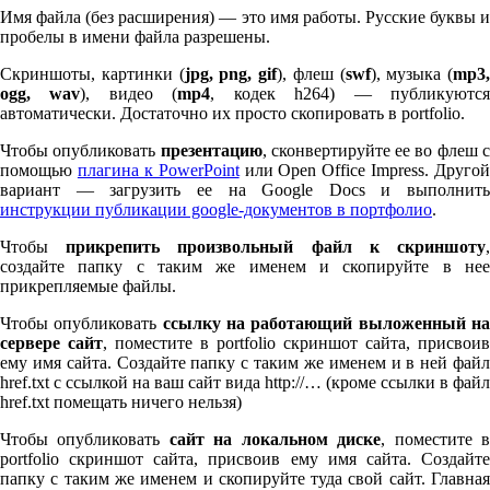
Имя файла (без расширения) — это имя работы. Русские буквы и
пробелы в имени файла разрешены.
Скриншоты, картинки (
jpg, png, gif
), флеш (
swf
), музыка (
mp
3
,
ogg, wav
), видео (
mp
4
, кодек h
264
) — публикуютс
автоматически. Достаточно их просто скопировать в port­fo­lio.
Чтобы опубликовать
презентацию
, сконвертируйте ее во флеш 
помощью
плагина к Pow­er­Point
или Open Office Impress. Другой
вариант — загрузить ее на Google Docs и выполнить
инструкции публикации google-документов в портфолио
.
Чтобы
прикрепить произвольный файл к скриншоту
создайте папку с таким же именем и скопируйте в нее
прикрепляемые файлы.
Чтобы опубликовать
ссылку на работающий выложенный н
сервере сайт
, поместите в port­fo­lio скриншот сайта, присвоив
ему имя сайта. Создайте папку с таким же именем и в ней файл
href.txt с ссылкой на ваш сайт вида http://… (кроме ссылки в файл
href.txt помещать ничего нельзя)
Чтобы опубликовать
сайт на локальном диске
, поместите 
port­fo­lio скриншот сайта, присвоив ему имя сайта. Создайте
папку с таким же именем и скопируйте туда свой сайт. Главная