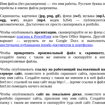
Имя файла (без расширения) — это имя работы. Русские буквы и
пробелы в имени файла разрешены.
Скриншоты, картинки (
jpg, png, gif
), флеш (
swf
), музыка (
mp
3
,
ogg, wav
), видео (
mp
4
, кодек h
264
) — публикуютс
автоматически. Достаточно их просто скопировать в port­fo­lio.
Чтобы опубликовать
презентацию
, сконвертируйте ее во флеш 
помощью
плагина к Pow­er­Point
или Open Office Impress. Другой
вариант — загрузить ее на Google Docs и выполнить
инструкции публикации google-документов в портфолио
.
Чтобы
прикрепить произвольный файл к скриншоту
создайте папку с таким же именем и скопируйте в нее
прикрепляемые файлы.
Чтобы опубликовать
ссылку на работающий выложенный н
сервере сайт
, поместите в port­fo­lio скриншот сайта, присвоив
ему имя сайта. Создайте папку с таким же именем и в ней файл
href.txt с ссылкой на ваш сайт вида http://… (кроме ссылки в файл
href.txt помещать ничего нельзя)
Чтобы опубликовать
сайт на локальном диске
, поместите 
port­fo­lio скриншот сайта, присвоив ему имя сайта. Создайте
папку с таким же именем и скопируйте туда свой сайт. Главная