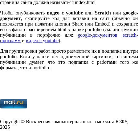
страница сайта должна называться index.html
Чтобы опубликовать
видео с youtube
или
Scratch
или
google-
документ
, скопируйте код для вставки на сайт (обычно он
появляется при нажатии кнопки Share или Embed) и сохраните
его в файл с расширением html в папке port­fo­lio (см. инструкции
публикации в портфолио для:
google-документов
,
scratch
программ
и
видео с youtube
).
Для группировки работ просто разместите их в подпапке внутри
port­fo­lio. Если у папки нет одноименной картинки, то система
публикации думает, что это подпапка с работами того же
формата, что и port­fo­lio.
Copy­right © Воскресная компьютерная школа мехмата
ЮФУ
,
2025