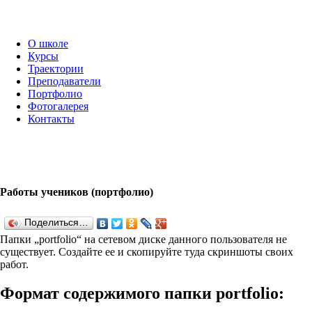
О школе
Курсы
Траектории
Преподаватели
Портфолио
Фотогалерея
Контакты
Работы учеников (портфолио)
Поделиться…
Папки „port­fo­lio“ на сетевом диске данного пользователя не
существует. Создайте ее и скопируйте туда скриншоты своих
работ.
Формат содержимого папки port­fo­lio: