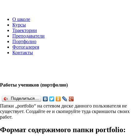
О школе
Курсы
Траектории
Преподаватели
Портфолио
Фотогалерея
Контакты
Работы учеников (портфолио)
Поделиться…
Папки „port­fo­lio“ на сетевом диске данного пользователя не
существует. Создайте ее и скопируйте туда скриншоты своих
работ.
Формат содержимого папки port­fo­lio: