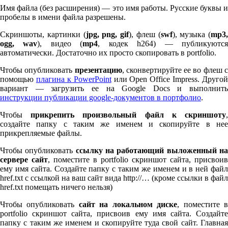
Имя файла (без расширения) — это имя работы. Русские буквы и
пробелы в имени файла разрешены.
Скриншоты, картинки (
jpg, png, gif
), флеш (
swf
), музыка (
mp
3
,
ogg, wav
), видео (
mp
4
, кодек h
264
) — публикуютс
автоматически. Достаточно их просто скопировать в port­fo­lio.
Чтобы опубликовать
презентацию
, сконвертируйте ее во флеш 
помощью
плагина к Pow­er­Point
или Open Office Impress. Другой
вариант — загрузить ее на Google Docs и выполнить
инструкции публикации google-документов в портфолио
.
Чтобы
прикрепить произвольный файл к скриншоту
создайте папку с таким же именем и скопируйте в нее
прикрепляемые файлы.
Чтобы опубликовать
ссылку на работающий выложенный н
сервере сайт
, поместите в port­fo­lio скриншот сайта, присвоив
ему имя сайта. Создайте папку с таким же именем и в ней файл
href.txt с ссылкой на ваш сайт вида http://… (кроме ссылки в файл
href.txt помещать ничего нельзя)
Чтобы опубликовать
сайт на локальном диске
, поместите 
port­fo­lio скриншот сайта, присвоив ему имя сайта. Создайте
папку с таким же именем и скопируйте туда свой сайт. Главная