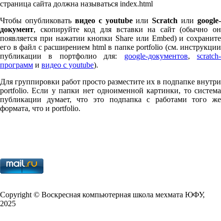
страница сайта должна называться index.html
Чтобы опубликовать
видео с youtube
или
Scratch
или
google-
документ
, скопируйте код для вставки на сайт (обычно он
появляется при нажатии кнопки Share или Embed) и сохраните
его в файл с расширением html в папке port­fo­lio (см. инструкции
публикации в портфолио для:
google-документов
,
scratch
программ
и
видео с youtube
).
Для группировки работ просто разместите их в подпапке внутри
port­fo­lio. Если у папки нет одноименной картинки, то система
публикации думает, что это подпапка с работами того же
формата, что и port­fo­lio.
Copy­right © Воскресная компьютерная школа мехмата
ЮФУ
,
2025