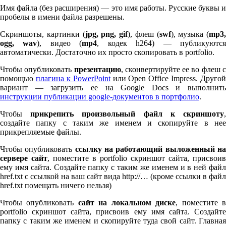
Имя файла (без расширения) — это имя работы. Русские буквы и
пробелы в имени файла разрешены.
Скриншоты, картинки (
jpg, png, gif
), флеш (
swf
), музыка (
mp
3
,
ogg, wav
), видео (
mp
4
, кодек h
264
) — публикуютс
автоматически. Достаточно их просто скопировать в port­fo­lio.
Чтобы опубликовать
презентацию
, сконвертируйте ее во флеш 
помощью
плагина к Pow­er­Point
или Open Office Impress. Другой
вариант — загрузить ее на Google Docs и выполнить
инструкции публикации google-документов в портфолио
.
Чтобы
прикрепить произвольный файл к скриншоту
создайте папку с таким же именем и скопируйте в нее
прикрепляемые файлы.
Чтобы опубликовать
ссылку на работающий выложенный н
сервере сайт
, поместите в port­fo­lio скриншот сайта, присвоив
ему имя сайта. Создайте папку с таким же именем и в ней файл
href.txt с ссылкой на ваш сайт вида http://… (кроме ссылки в файл
href.txt помещать ничего нельзя)
Чтобы опубликовать
сайт на локальном диске
, поместите 
port­fo­lio скриншот сайта, присвоив ему имя сайта. Создайте
папку с таким же именем и скопируйте туда свой сайт. Главная