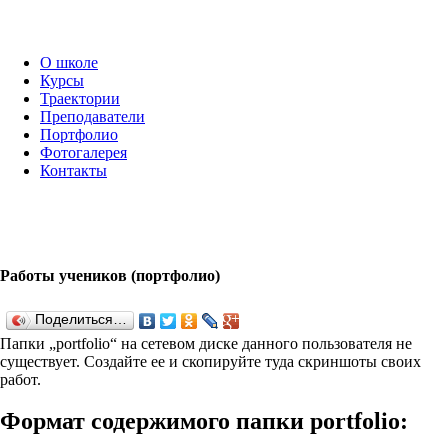
О школе
Курсы
Траектории
Преподаватели
Портфолио
Фотогалерея
Контакты
Работы учеников (портфолио)
Поделиться…
Папки „port­fo­lio“ на сетевом диске данного пользователя не
существует. Создайте ее и скопируйте туда скриншоты своих
работ.
Формат содержимого папки port­fo­lio: