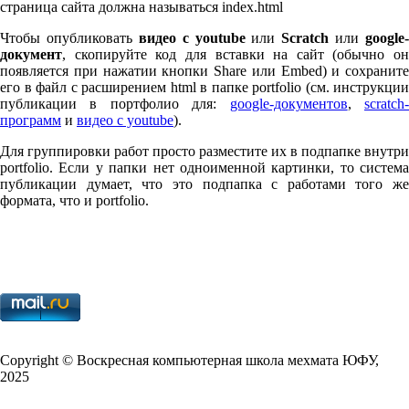
страница сайта должна называться index.html
Чтобы опубликовать
видео с youtube
или
Scratch
или
google-
документ
, скопируйте код для вставки на сайт (обычно он
появляется при нажатии кнопки Share или Embed) и сохраните
его в файл с расширением html в папке port­fo­lio (см. инструкции
публикации в портфолио для:
google-документов
,
scratch
программ
и
видео с youtube
).
Для группировки работ просто разместите их в подпапке внутри
port­fo­lio. Если у папки нет одноименной картинки, то система
публикации думает, что это подпапка с работами того же
формата, что и port­fo­lio.
Copy­right © Воскресная компьютерная школа мехмата
ЮФУ
,
2025