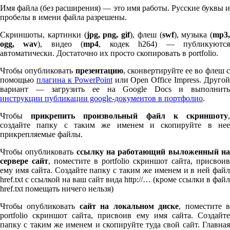
Имя файла (без расширения) — это имя работы. Русские буквы и
пробелы в имени файла разрешены.
Скриншоты, картинки (
jpg, png, gif
), флеш (
swf
), музыка (
mp
3
,
ogg, wav
), видео (
mp
4
, кодек h
264
) — публикуютс
автоматически. Достаточно их просто скопировать в port­fo­lio.
Чтобы опубликовать
презентацию
, сконвертируйте ее во флеш 
помощью
плагина к Pow­er­Point
или Open Office Impress. Другой
вариант — загрузить ее на Google Docs и выполнить
инструкции публикации google-документов в портфолио
.
Чтобы
прикрепить произвольный файл к скриншоту
создайте папку с таким же именем и скопируйте в нее
прикрепляемые файлы.
Чтобы опубликовать
ссылку на работающий выложенный н
сервере сайт
, поместите в port­fo­lio скриншот сайта, присвоив
ему имя сайта. Создайте папку с таким же именем и в ней файл
href.txt с ссылкой на ваш сайт вида http://… (кроме ссылки в файл
href.txt помещать ничего нельзя)
Чтобы опубликовать
сайт на локальном диске
, поместите 
port­fo­lio скриншот сайта, присвоив ему имя сайта. Создайте
папку с таким же именем и скопируйте туда свой сайт. Главная