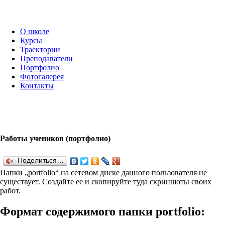
О школе
Курсы
Траектории
Преподаватели
Портфолио
Фотогалерея
Контакты
Работы учеников (портфолио)
Поделиться…
Папки „port­fo­lio“ на сетевом диске данного пользователя не
существует. Создайте ее и скопируйте туда скриншоты своих
работ.
Формат содержимого папки port­fo­lio: