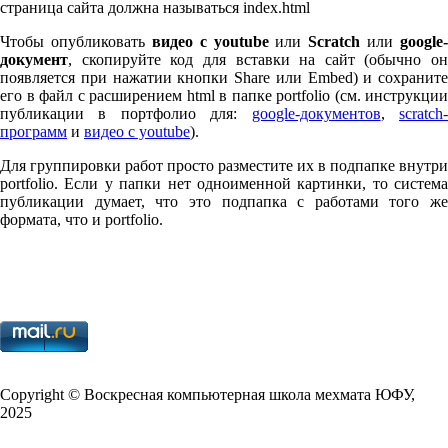
страница сайта должна называться index.html
Чтобы опубликовать
видео с youtube
или
Scratch
или
google-
документ
, скопируйте код для вставки на сайт (обычно он
появляется при нажатии кнопки Share или Embed) и сохраните
его в файл с расширением html в папке port­fo­lio (см. инструкции
публикации в портфолио для:
google-документов
,
scratch
программ
и
видео с youtube
).
Для группировки работ просто разместите их в подпапке внутри
port­fo­lio. Если у папки нет одноименной картинки, то система
публикации думает, что это подпапка с работами того же
формата, что и port­fo­lio.
Copy­right © Воскресная компьютерная школа мехмата
ЮФУ
,
2025