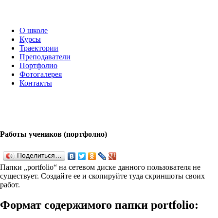
О школе
Курсы
Траектории
Преподаватели
Портфолио
Фотогалерея
Контакты
Работы учеников (портфолио)
Поделиться…
Папки „port­fo­lio“ на сетевом диске данного пользователя не
существует. Создайте ее и скопируйте туда скриншоты своих
работ.
Формат содержимого папки port­fo­lio: