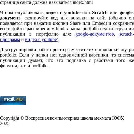
страница сайта должна называться index.html
Чтобы опубликовать
видео с youtube
или
Scratch
или
google-
документ
, скопируйте код для вставки на сайт (обычно он
появляется при нажатии кнопки Share или Embed) и сохраните
его в файл с расширением html в папке port­fo­lio (см. инструкции
публикации в портфолио для:
google-документов
,
scratch
программ
и
видео с youtube
).
Для группировки работ просто разместите их в подпапке внутри
port­fo­lio. Если у папки нет одноименной картинки, то система
публикации думает, что это подпапка с работами того же
формата, что и port­fo­lio.
Copy­right © Воскресная компьютерная школа мехмата
ЮФУ
,
2025