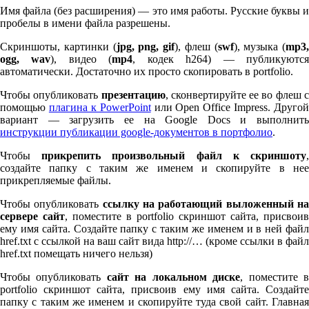
Имя файла (без расширения) — это имя работы. Русские буквы и
пробелы в имени файла разрешены.
Скриншоты, картинки (
jpg, png, gif
), флеш (
swf
), музыка (
mp
3
,
ogg, wav
), видео (
mp
4
, кодек h
264
) — публикуютс
автоматически. Достаточно их просто скопировать в port­fo­lio.
Чтобы опубликовать
презентацию
, сконвертируйте ее во флеш 
помощью
плагина к Pow­er­Point
или Open Office Impress. Другой
вариант — загрузить ее на Google Docs и выполнить
инструкции публикации google-документов в портфолио
.
Чтобы
прикрепить произвольный файл к скриншоту
создайте папку с таким же именем и скопируйте в нее
прикрепляемые файлы.
Чтобы опубликовать
ссылку на работающий выложенный н
сервере сайт
, поместите в port­fo­lio скриншот сайта, присвоив
ему имя сайта. Создайте папку с таким же именем и в ней файл
href.txt с ссылкой на ваш сайт вида http://… (кроме ссылки в файл
href.txt помещать ничего нельзя)
Чтобы опубликовать
сайт на локальном диске
, поместите 
port­fo­lio скриншот сайта, присвоив ему имя сайта. Создайте
папку с таким же именем и скопируйте туда свой сайт. Главная