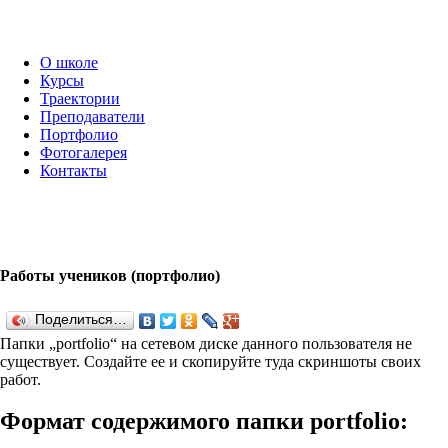
О школе
Курсы
Траектории
Преподаватели
Портфолио
Фотогалерея
Контакты
Работы учеников (портфолио)
Поделиться…
Папки „port­fo­lio“ на сетевом диске данного пользователя не
существует. Создайте ее и скопируйте туда скриншоты своих
работ.
Формат содержимого папки port­fo­lio: