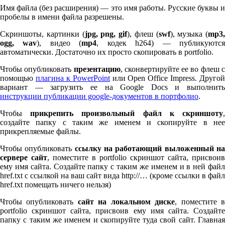
Имя файла (без расширения) — это имя работы. Русские буквы и
пробелы в имени файла разрешены.
Скриншоты, картинки (
jpg, png, gif
), флеш (
swf
), музыка (
mp
3
,
ogg, wav
), видео (
mp
4
, кодек h
264
) — публикуютс
автоматически. Достаточно их просто скопировать в port­fo­lio.
Чтобы опубликовать
презентацию
, сконвертируйте ее во флеш 
помощью
плагина к Pow­er­Point
или Open Office Impress. Другой
вариант — загрузить ее на Google Docs и выполнить
инструкции публикации google-документов в портфолио
.
Чтобы
прикрепить произвольный файл к скриншоту
создайте папку с таким же именем и скопируйте в нее
прикрепляемые файлы.
Чтобы опубликовать
ссылку на работающий выложенный н
сервере сайт
, поместите в port­fo­lio скриншот сайта, присвоив
ему имя сайта. Создайте папку с таким же именем и в ней файл
href.txt с ссылкой на ваш сайт вида http://… (кроме ссылки в файл
href.txt помещать ничего нельзя)
Чтобы опубликовать
сайт на локальном диске
, поместите 
port­fo­lio скриншот сайта, присвоив ему имя сайта. Создайте
папку с таким же именем и скопируйте туда свой сайт. Главная