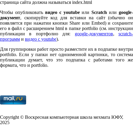
страница сайта должна называться index.html
Чтобы опубликовать
видео с youtube
или
Scratch
или
google-
документ
, скопируйте код для вставки на сайт (обычно он
появляется при нажатии кнопки Share или Embed) и сохраните
его в файл с расширением html в папке port­fo­lio (см. инструкции
публикации в портфолио для:
google-документов
,
scratch
программ
и
видео с youtube
).
Для группировки работ просто разместите их в подпапке внутри
port­fo­lio. Если у папки нет одноименной картинки, то система
публикации думает, что это подпапка с работами того же
формата, что и port­fo­lio.
Copy­right © Воскресная компьютерная школа мехмата
ЮФУ
,
2025