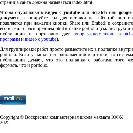
страница сайта должна называться index.html
Чтобы опубликовать
видео с youtube
или
Scratch
или
google-
документ
, скопируйте код для вставки на сайт (обычно он
появляется при нажатии кнопки Share или Embed) и сохраните
его в файл с расширением html в папке port­fo­lio (см. инструкции
публикации в портфолио для:
google-документов
,
scratch
программ
и
видео с youtube
).
Для группировки работ просто разместите их в подпапке внутри
port­fo­lio. Если у папки нет одноименной картинки, то система
публикации думает, что это подпапка с работами того же
формата, что и port­fo­lio.
Copy­right © Воскресная компьютерная школа мехмата
ЮФУ
,
2025