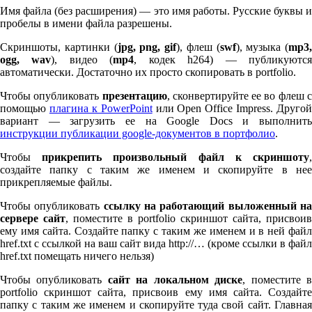
Имя файла (без расширения) — это имя работы. Русские буквы и
пробелы в имени файла разрешены.
Скриншоты, картинки (
jpg, png, gif
), флеш (
swf
), музыка (
mp
3
,
ogg, wav
), видео (
mp
4
, кодек h
264
) — публикуютс
автоматически. Достаточно их просто скопировать в port­fo­lio.
Чтобы опубликовать
презентацию
, сконвертируйте ее во флеш 
помощью
плагина к Pow­er­Point
или Open Office Impress. Другой
вариант — загрузить ее на Google Docs и выполнить
инструкции публикации google-документов в портфолио
.
Чтобы
прикрепить произвольный файл к скриншоту
создайте папку с таким же именем и скопируйте в нее
прикрепляемые файлы.
Чтобы опубликовать
ссылку на работающий выложенный н
сервере сайт
, поместите в port­fo­lio скриншот сайта, присвоив
ему имя сайта. Создайте папку с таким же именем и в ней файл
href.txt с ссылкой на ваш сайт вида http://… (кроме ссылки в файл
href.txt помещать ничего нельзя)
Чтобы опубликовать
сайт на локальном диске
, поместите 
port­fo­lio скриншот сайта, присвоив ему имя сайта. Создайте
папку с таким же именем и скопируйте туда свой сайт. Главная