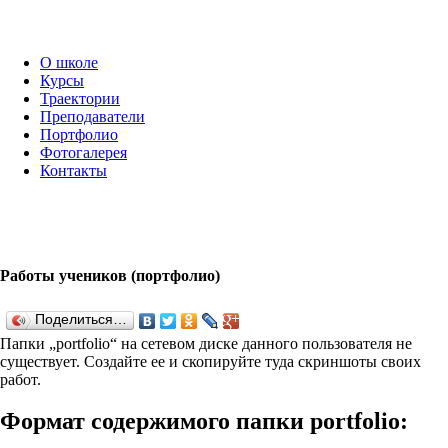
О школе
Курсы
Траектории
Преподаватели
Портфолио
Фотогалерея
Контакты
Работы учеников (портфолио)
Поделиться…
Папки „port­fo­lio“ на сетевом диске данного пользователя не
существует. Создайте ее и скопируйте туда скриншоты своих
работ.
Формат содержимого папки port­fo­lio: