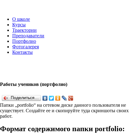
О школе
Курсы
Траектории
Преподаватели
Портфолио
Фотогалерея
Контакты
Работы учеников (портфолио)
Поделиться…
Папки „port­fo­lio“ на сетевом диске данного пользователя не
существует. Создайте ее и скопируйте туда скриншоты своих
работ.
Формат содержимого папки port­fo­lio: