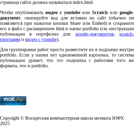
страница сайта должна называться index.html
Чтобы опубликовать
видео с youtube
или
Scratch
или
google-
документ
, скопируйте код для вставки на сайт (обычно он
появляется при нажатии кнопки Share или Embed) и сохраните
его в файл с расширением html в папке port­fo­lio (см. инструкции
публикации в портфолио для:
google-документов
,
scratch
программ
и
видео с youtube
).
Для группировки работ просто разместите их в подпапке внутри
port­fo­lio. Если у папки нет одноименной картинки, то система
публикации думает, что это подпапка с работами того же
формата, что и port­fo­lio.
Copy­right © Воскресная компьютерная школа мехмата
ЮФУ
,
2025