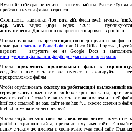
Имя файла (без расширения) — это имя работы. Русские буквы и
пробелы в имени файла разрешены.
Скриншоты, картинки (
jpg, png, gif
), флеш (
swf
), музыка (
mp
3
,
ogg, wav
), видео (
mp
4
, кодек h
264
) — публикуютс
автоматически. Достаточно их просто скопировать в port­fo­lio.
Чтобы опубликовать
презентацию
, сконвертируйте ее во флеш 
помощью
плагина к Pow­er­Point
или Open Office Impress. Другой
вариант — загрузить ее на Google Docs и выполнить
инструкции публикации google-документов в портфолио
.
Чтобы
прикрепить произвольный файл к скриншоту
создайте папку с таким же именем и скопируйте в нее
прикрепляемые файлы.
Чтобы опубликовать
ссылку на работающий выложенный н
сервере сайт
, поместите в port­fo­lio скриншот сайта, присвоив
ему имя сайта. Создайте папку с таким же именем и в ней файл
href.txt с ссылкой на ваш сайт вида http://… (кроме ссылки в файл
href.txt помещать ничего нельзя)
Чтобы опубликовать
сайт на локальном диске
, поместите 
port­fo­lio скриншот сайта, присвоив ему имя сайта. Создайте
папку с таким же именем и скопируйте туда свой сайт. Главная