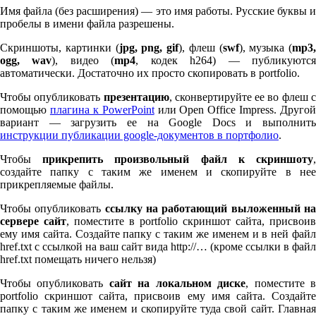
Имя файла (без расширения) — это имя работы. Русские буквы и
пробелы в имени файла разрешены.
Скриншоты, картинки (
jpg, png, gif
), флеш (
swf
), музыка (
mp
3
,
ogg, wav
), видео (
mp
4
, кодек h
264
) — публикуютс
автоматически. Достаточно их просто скопировать в port­fo­lio.
Чтобы опубликовать
презентацию
, сконвертируйте ее во флеш 
помощью
плагина к Pow­er­Point
или Open Office Impress. Другой
вариант — загрузить ее на Google Docs и выполнить
инструкции публикации google-документов в портфолио
.
Чтобы
прикрепить произвольный файл к скриншоту
создайте папку с таким же именем и скопируйте в нее
прикрепляемые файлы.
Чтобы опубликовать
ссылку на работающий выложенный н
сервере сайт
, поместите в port­fo­lio скриншот сайта, присвоив
ему имя сайта. Создайте папку с таким же именем и в ней файл
href.txt с ссылкой на ваш сайт вида http://… (кроме ссылки в файл
href.txt помещать ничего нельзя)
Чтобы опубликовать
сайт на локальном диске
, поместите 
port­fo­lio скриншот сайта, присвоив ему имя сайта. Создайте
папку с таким же именем и скопируйте туда свой сайт. Главная