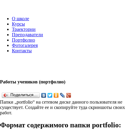
О школе
Курсы
Траектории
Преподаватели
Портфолио
Фотогалерея
Контакты
Работы учеников (портфолио)
Поделиться…
Папки „port­fo­lio“ на сетевом диске данного пользователя не
существует. Создайте ее и скопируйте туда скриншоты своих
работ.
Формат содержимого папки port­fo­lio: