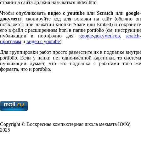
страница сайта должна называться index.html
Чтобы опубликовать
видео с youtube
или
Scratch
или
google-
документ
, скопируйте код для вставки на сайт (обычно он
появляется при нажатии кнопки Share или Embed) и сохраните
его в файл с расширением html в папке port­fo­lio (см. инструкции
публикации в портфолио для:
google-документов
,
scratch
программ
и
видео с youtube
).
Для группировки работ просто разместите их в подпапке внутри
port­fo­lio. Если у папки нет одноименной картинки, то система
публикации думает, что это подпапка с работами того же
формата, что и port­fo­lio.
Copy­right © Воскресная компьютерная школа мехмата
ЮФУ
,
2025