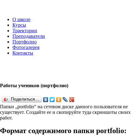
О школе
Курсы
Траектории
Преподаватели
Портфолио
Фотогалерея
Контакты
Работы учеников (портфолио)
Поделиться…
Папки „port­fo­lio“ на сетевом диске данного пользователя не
существует. Создайте ее и скопируйте туда скриншоты своих
работ.
Формат содержимого папки port­fo­lio: