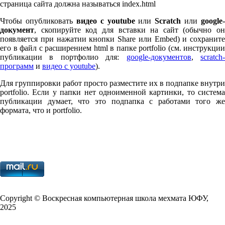
страница сайта должна называться index.html
Чтобы опубликовать
видео с youtube
или
Scratch
или
google-
документ
, скопируйте код для вставки на сайт (обычно он
появляется при нажатии кнопки Share или Embed) и сохраните
его в файл с расширением html в папке port­fo­lio (см. инструкции
публикации в портфолио для:
google-документов
,
scratch
программ
и
видео с youtube
).
Для группировки работ просто разместите их в подпапке внутри
port­fo­lio. Если у папки нет одноименной картинки, то система
публикации думает, что это подпапка с работами того же
формата, что и port­fo­lio.
Copy­right © Воскресная компьютерная школа мехмата
ЮФУ
,
2025