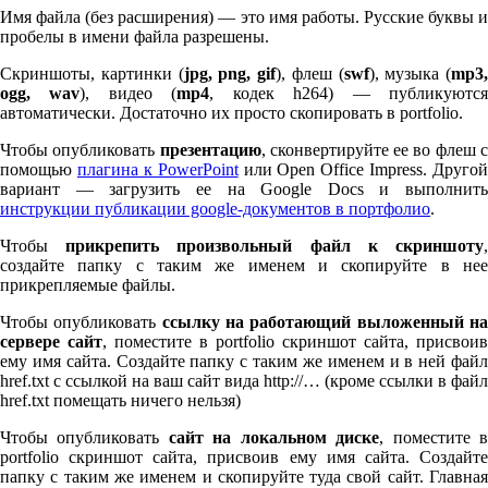
Имя файла (без расширения) — это имя работы. Русские буквы и
пробелы в имени файла разрешены.
Скриншоты, картинки (
jpg, png, gif
), флеш (
swf
), музыка (
mp
3
,
ogg, wav
), видео (
mp
4
, кодек h
264
) — публикуютс
автоматически. Достаточно их просто скопировать в port­fo­lio.
Чтобы опубликовать
презентацию
, сконвертируйте ее во флеш 
помощью
плагина к Pow­er­Point
или Open Office Impress. Другой
вариант — загрузить ее на Google Docs и выполнить
инструкции публикации google-документов в портфолио
.
Чтобы
прикрепить произвольный файл к скриншоту
создайте папку с таким же именем и скопируйте в нее
прикрепляемые файлы.
Чтобы опубликовать
ссылку на работающий выложенный н
сервере сайт
, поместите в port­fo­lio скриншот сайта, присвоив
ему имя сайта. Создайте папку с таким же именем и в ней файл
href.txt с ссылкой на ваш сайт вида http://… (кроме ссылки в файл
href.txt помещать ничего нельзя)
Чтобы опубликовать
сайт на локальном диске
, поместите 
port­fo­lio скриншот сайта, присвоив ему имя сайта. Создайте
папку с таким же именем и скопируйте туда свой сайт. Главная