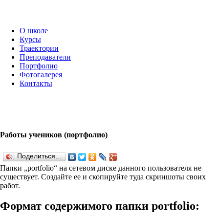
О школе
Курсы
Траектории
Преподаватели
Портфолио
Фотогалерея
Контакты
Работы учеников (портфолио)
Поделиться…
Папки „port­fo­lio“ на сетевом диске данного пользователя не
существует. Создайте ее и скопируйте туда скриншоты своих
работ.
Формат содержимого папки port­fo­lio: