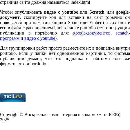
страница сайта должна называться index.html
Чтобы опубликовать
видео с youtube
или
Scratch
или
google-
документ
, скопируйте код для вставки на сайт (обычно он
появляется при нажатии кнопки Share или Embed) и сохраните
его в файл с расширением html в папке port­fo­lio (см. инструкции
публикации в портфолио для:
google-документов
,
scratch
программ
и
видео с youtube
).
Для группировки работ просто разместите их в подпапке внутри
port­fo­lio. Если у папки нет одноименной картинки, то система
публикации думает, что это подпапка с работами того же
формата, что и port­fo­lio.
Copy­right © Воскресная компьютерная школа мехмата
ЮФУ
,
2025