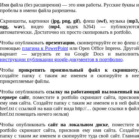
Имя файла (без расширения) — это имя работы. Русские буквы и
пробелы в имени файла разрешены.
Скриншоты, картинки (
jpg, png, gif
), флеш (
swf
), музыка (
mp
3
,
ogg, wav
), видео (
mp
4
, кодек h
264
) — публикуютс
автоматически. Достаточно их просто скопировать в port­fo­lio.
Чтобы опубликовать
презентацию
, сконвертируйте ее во флеш 
помощью
плагина к Pow­er­Point
или Open Office Impress. Другой
вариант — загрузить ее на Google Docs и выполнить
инструкции публикации google-документов в портфолио
.
Чтобы
прикрепить произвольный файл к скриншоту
создайте папку с таким же именем и скопируйте в нее
прикрепляемые файлы.
Чтобы опубликовать
ссылку на работающий выложенный н
сервере сайт
, поместите в port­fo­lio скриншот сайта, присвоив
ему имя сайта. Создайте папку с таким же именем и в ней файл
href.txt с ссылкой на ваш сайт вида http://… (кроме ссылки в файл
href.txt помещать ничего нельзя)
Чтобы опубликовать
сайт на локальном диске
, поместите 
port­fo­lio скриншот сайта, присвоив ему имя сайта. Создайте
папку с таким же именем и скопируйте туда свой сайт. Главная