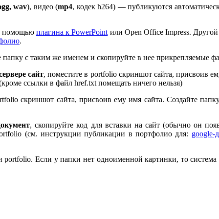
ogg, wav
), видео (
mp
4
, кодек h
264
) — публикуются автоматическ
 с помощью
плагина к Pow­er­Point
или Open Office Impress. Другой
тфолио
.
те папку с таким же именем и скопируйте в нее прикрепляемые ф
ервере сайт
, поместите в port­fo­lio скриншот сайта, присвоив 
 (кроме ссылки в файл href.txt помещать ничего нельзя)
rt­fo­lio скриншот сайта, присвоив ему имя сайта. Создайте пап
документ
, скопируйте код для вставки на сайт (обычно он по
rt­fo­lio (см. инструкции публикации в портфолио для:
google-
port­fo­lio. Если у папки нет одноименной картинки, то система