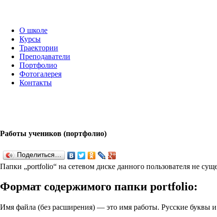
О школе
Курсы
Траектории
Преподаватели
Портфолио
Фотогалерея
Контакты
Работы учеников (портфолио)
Поделиться…
Папки „port­fo­lio“ на сетевом диске данного пользователя не су
Формат содержимого папки port­fo­lio:
Имя файла (без расширения) — это имя работы. Русские буквы 