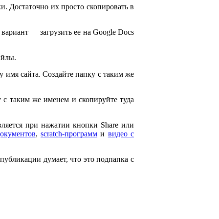
и. Достаточно их просто скопировать в
 вариант — загрузить ее на Google Docs
айлы.
ему имя сайта. Создайте папку с таким же
ку с таким же именем и скопируйте туда
является при нажатии кнопки Share или
документов
,
scratch-программ
и
видео с
 публикации думает, что это подпапка с