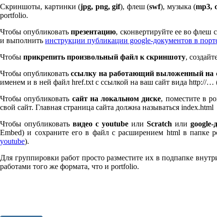
Скриншоты, картинки (
jpg, png, gif
), флеш (
swf
), музыка (
mp
3
, 
port­fo­lio.
Чтобы опубликовать
презентацию
, сконвертируйте ее во флеш
и выполнить
инструкции публикации google-документов в пор
Чтобы
прикрепить произвольный файл к скриншоту
, создай
Чтобы опубликовать
ссылку на работающий выложенный на с
именем и в ней файл href.txt с ссылкой на ваш сайт вида http://…
Чтобы опубликовать
сайт на локальном диске
, поместите в po
свой сайт. Главная страница сайта должна называться index.html
Чтобы опубликовать
видео с youtube
или
Scratch
или
google-
Embed) и сохраните его в файл с расширением html в папке po
youtube
).
Для группировки работ просто разместите их в подпапке внутри 
работами того же формата, что и port­fo­lio.