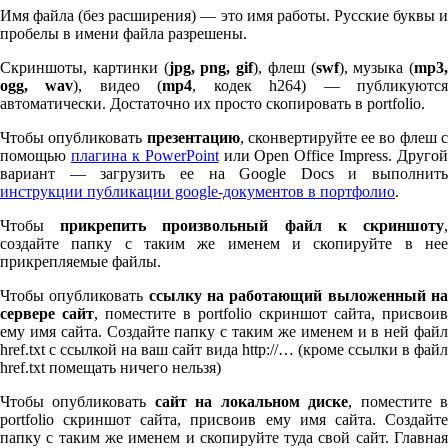
Имя файла (без расширения) — это имя работы. Русские буквы и
пробелы в имени файла разрешены.
Скриншоты, картинки (
jpg, png, gif
), флеш (
swf
), музыка (
mp
3
,
ogg, wav
), видео (
mp
4
, кодек h
264
) — публикуютс
автоматически. Достаточно их просто скопировать в port­fo­lio.
Чтобы опубликовать
презентацию
, сконвертируйте ее во флеш 
помощью
плагина к Pow­er­Point
или Open Office Impress. Другой
вариант — загрузить ее на Google Docs и выполнить
инструкции публикации google-документов в портфолио
.
Чтобы
прикрепить произвольный файл к скриншоту
создайте папку с таким же именем и скопируйте в нее
прикрепляемые файлы.
Чтобы опубликовать
ссылку на работающий выложенный н
сервере сайт
, поместите в port­fo­lio скриншот сайта, присвоив
ему имя сайта. Создайте папку с таким же именем и в ней файл
href.txt с ссылкой на ваш сайт вида http://… (кроме ссылки в файл
href.txt помещать ничего нельзя)
Чтобы опубликовать
сайт на локальном диске
, поместите 
port­fo­lio скриншот сайта, присвоив ему имя сайта. Создайте
папку с таким же именем и скопируйте туда свой сайт. Главная