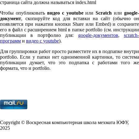
страница сайта должна называться index.html
Чтобы опубликовать
видео с youtube
или
Scratch
или
google-
документ
, скопируйте код для вставки на сайт (обычно он
появляется при нажатии кнопки Share или Embed) и сохраните
его в файл с расширением html в папке port­fo­lio (см. инструкции
публикации в портфолио для:
google-документов
,
scratch
программ
и
видео с youtube
).
Для группировки работ просто разместите их в подпапке внутри
port­fo­lio. Если у папки нет одноименной картинки, то система
публикации думает, что это подпапка с работами того же
формата, что и port­fo­lio.
Copy­right © Воскресная компьютерная школа мехмата
ЮФУ
,
2025