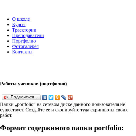
О школе
Курсы
Траектории
Преподаватели
Портфолио
Фотогалерея
Контакты
Работы учеников (портфолио)
Поделиться…
Папки „port­fo­lio“ на сетевом диске данного пользователя не
существует. Создайте ее и скопируйте туда скриншоты своих
работ.
Формат содержимого папки port­fo­lio: