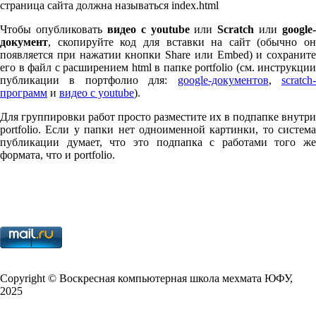
страница сайта должна называться index.html
Чтобы опубликовать
видео с youtube
или
Scratch
или
google-
документ
, скопируйте код для вставки на сайт (обычно он
появляется при нажатии кнопки Share или Embed) и сохраните
его в файл с расширением html в папке port­fo­lio (см. инструкции
публикации в портфолио для:
google-документов
,
scratch
программ
и
видео с youtube
).
Для группировки работ просто разместите их в подпапке внутри
port­fo­lio. Если у папки нет одноименной картинки, то система
публикации думает, что это подпапка с работами того же
формата, что и port­fo­lio.
Copy­right © Воскресная компьютерная школа мехмата
ЮФУ
,
2025