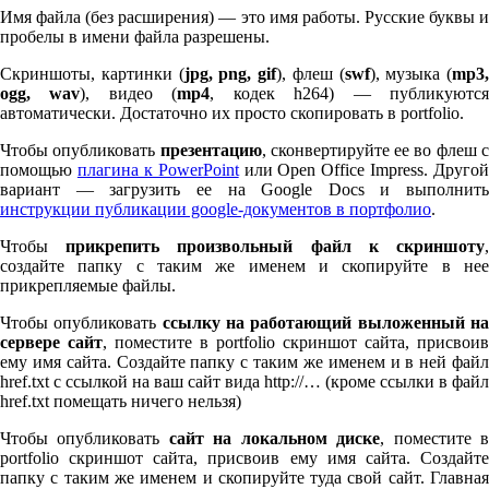
Имя файла (без расширения) — это имя работы. Русские буквы и
пробелы в имени файла разрешены.
Скриншоты, картинки (
jpg, png, gif
), флеш (
swf
), музыка (
mp
3
,
ogg, wav
), видео (
mp
4
, кодек h
264
) — публикуютс
автоматически. Достаточно их просто скопировать в port­fo­lio.
Чтобы опубликовать
презентацию
, сконвертируйте ее во флеш 
помощью
плагина к Pow­er­Point
или Open Office Impress. Другой
вариант — загрузить ее на Google Docs и выполнить
инструкции публикации google-документов в портфолио
.
Чтобы
прикрепить произвольный файл к скриншоту
создайте папку с таким же именем и скопируйте в нее
прикрепляемые файлы.
Чтобы опубликовать
ссылку на работающий выложенный н
сервере сайт
, поместите в port­fo­lio скриншот сайта, присвоив
ему имя сайта. Создайте папку с таким же именем и в ней файл
href.txt с ссылкой на ваш сайт вида http://… (кроме ссылки в файл
href.txt помещать ничего нельзя)
Чтобы опубликовать
сайт на локальном диске
, поместите 
port­fo­lio скриншот сайта, присвоив ему имя сайта. Создайте
папку с таким же именем и скопируйте туда свой сайт. Главная