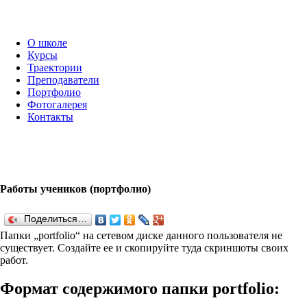
О школе
Курсы
Траектории
Преподаватели
Портфолио
Фотогалерея
Контакты
Работы учеников (портфолио)
Поделиться…
Папки „port­fo­lio“ на сетевом диске данного пользователя не
существует. Создайте ее и скопируйте туда скриншоты своих
работ.
Формат содержимого папки port­fo­lio: