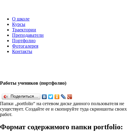
О школе
Курсы
Траектории
Преподаватели
Портфолио
Фотогалерея
Контакты
Работы учеников (портфолио)
Поделиться…
Папки „port­fo­lio“ на сетевом диске данного пользователя не
существует. Создайте ее и скопируйте туда скриншоты своих
работ.
Формат содержимого папки port­fo­lio: