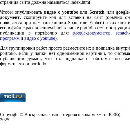
страница сайта должна называться index.html
Чтобы опубликовать
видео с youtube
или
Scratch
или
google-
документ
, скопируйте код для вставки на сайт (обычно он
появляется при нажатии кнопки Share или Embed) и сохраните
его в файл с расширением html в папке port­fo­lio (см. инструкции
публикации в портфолио для:
google-документов
,
scratch
программ
и
видео с youtube
).
Для группировки работ просто разместите их в подпапке внутри
port­fo­lio. Если у папки нет одноименной картинки, то система
публикации думает, что это подпапка с работами того же
формата, что и port­fo­lio.
Copy­right © Воскресная компьютерная школа мехмата
ЮФУ
,
2025