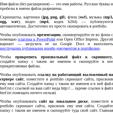
Имя файла (без расширения) — это имя работы. Русские буквы и
пробелы в имени файла разрешены.
Скриншоты, картинки (
jpg, png, gif
), флеш (
swf
), музыка (
mp
3
,
ogg, wav
), видео (
mp
4
, кодек h
264
) — публикуютс
автоматически. Достаточно их просто скопировать в port­fo­lio.
Чтобы опубликовать
презентацию
, сконвертируйте ее во флеш 
помощью
плагина к Pow­er­Point
или Open Office Impress. Другой
вариант — загрузить ее на Google Docs и выполнить
инструкции публикации google-документов в портфолио
.
Чтобы
прикрепить произвольный файл к скриншоту
создайте папку с таким же именем и скопируйте в нее
прикрепляемые файлы.
Чтобы опубликовать
ссылку на работающий выложенный н
сервере сайт
, поместите в port­fo­lio скриншот сайта, присвоив
ему имя сайта. Создайте папку с таким же именем и в ней файл
href.txt с ссылкой на ваш сайт вида http://… (кроме ссылки в файл
href.txt помещать ничего нельзя)
Чтобы опубликовать
сайт на локальном диске
, поместите 
port­fo­lio скриншот сайта, присвоив ему имя сайта. Создайте
папку с таким же именем и скопируйте туда свой сайт. Главная