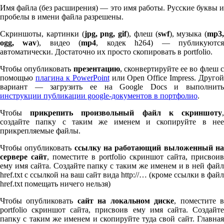
Имя файла (без расширения) — это имя работы. Русские буквы и
пробелы в имени файла разрешены.
Скриншоты, картинки (
jpg, png, gif
), флеш (
swf
), музыка (
mp
3
,
ogg, wav
), видео (
mp
4
, кодек h
264
) — публикуютс
автоматически. Достаточно их просто скопировать в port­fo­lio.
Чтобы опубликовать
презентацию
, сконвертируйте ее во флеш 
помощью
плагина к Pow­er­Point
или Open Office Impress. Другой
вариант — загрузить ее на Google Docs и выполнить
инструкции публикации google-документов в портфолио
.
Чтобы
прикрепить произвольный файл к скриншоту
создайте папку с таким же именем и скопируйте в нее
прикрепляемые файлы.
Чтобы опубликовать
ссылку на работающий выложенный н
сервере сайт
, поместите в port­fo­lio скриншот сайта, присвоив
ему имя сайта. Создайте папку с таким же именем и в ней файл
href.txt с ссылкой на ваш сайт вида http://… (кроме ссылки в файл
href.txt помещать ничего нельзя)
Чтобы опубликовать
сайт на локальном диске
, поместите 
port­fo­lio скриншот сайта, присвоив ему имя сайта. Создайте
папку с таким же именем и скопируйте туда свой сайт. Главная