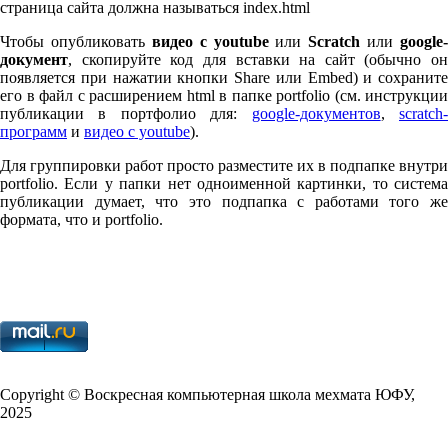
страница сайта должна называться index.html
Чтобы опубликовать
видео с youtube
или
Scratch
или
google-
документ
, скопируйте код для вставки на сайт (обычно он
появляется при нажатии кнопки Share или Embed) и сохраните
его в файл с расширением html в папке port­fo­lio (см. инструкции
публикации в портфолио для:
google-документов
,
scratch
программ
и
видео с youtube
).
Для группировки работ просто разместите их в подпапке внутри
port­fo­lio. Если у папки нет одноименной картинки, то система
публикации думает, что это подпапка с работами того же
формата, что и port­fo­lio.
Copy­right © Воскресная компьютерная школа мехмата
ЮФУ
,
2025