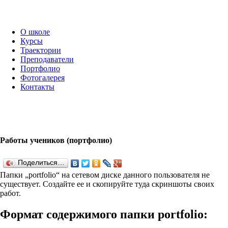
О школе
Курсы
Траектории
Преподаватели
Портфолио
Фотогалерея
Контакты
Работы учеников (портфолио)
Поделиться…
Папки „port­fo­lio“ на сетевом диске данного пользователя не
существует. Создайте ее и скопируйте туда скриншоты своих
работ.
Формат содержимого папки port­fo­lio: