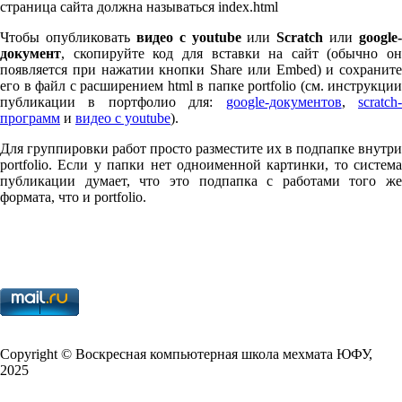
страница сайта должна называться index.html
Чтобы опубликовать
видео с youtube
или
Scratch
или
google-
документ
, скопируйте код для вставки на сайт (обычно он
появляется при нажатии кнопки Share или Embed) и сохраните
его в файл с расширением html в папке port­fo­lio (см. инструкции
публикации в портфолио для:
google-документов
,
scratch
программ
и
видео с youtube
).
Для группировки работ просто разместите их в подпапке внутри
port­fo­lio. Если у папки нет одноименной картинки, то система
публикации думает, что это подпапка с работами того же
формата, что и port­fo­lio.
Copy­right © Воскресная компьютерная школа мехмата
ЮФУ
,
2025