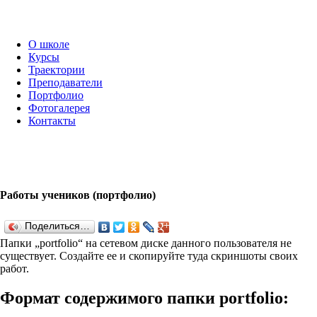
О школе
Курсы
Траектории
Преподаватели
Портфолио
Фотогалерея
Контакты
Работы учеников (портфолио)
Поделиться…
Папки „port­fo­lio“ на сетевом диске данного пользователя не
существует. Создайте ее и скопируйте туда скриншоты своих
работ.
Формат содержимого папки port­fo­lio: