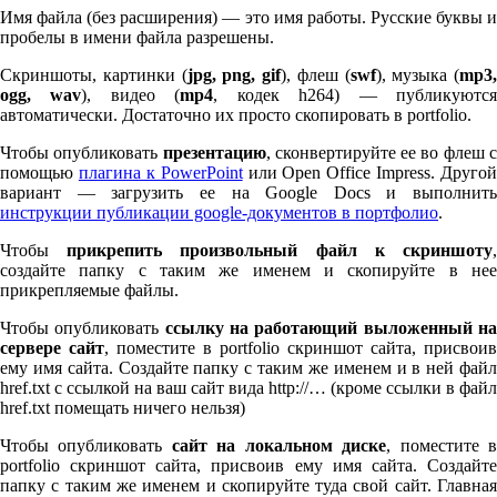
Имя файла (без расширения) — это имя работы. Русские буквы и
пробелы в имени файла разрешены.
Скриншоты, картинки (
jpg, png, gif
), флеш (
swf
), музыка (
mp
3
,
ogg, wav
), видео (
mp
4
, кодек h
264
) — публикуютс
автоматически. Достаточно их просто скопировать в port­fo­lio.
Чтобы опубликовать
презентацию
, сконвертируйте ее во флеш 
помощью
плагина к Pow­er­Point
или Open Office Impress. Другой
вариант — загрузить ее на Google Docs и выполнить
инструкции публикации google-документов в портфолио
.
Чтобы
прикрепить произвольный файл к скриншоту
создайте папку с таким же именем и скопируйте в нее
прикрепляемые файлы.
Чтобы опубликовать
ссылку на работающий выложенный н
сервере сайт
, поместите в port­fo­lio скриншот сайта, присвоив
ему имя сайта. Создайте папку с таким же именем и в ней файл
href.txt с ссылкой на ваш сайт вида http://… (кроме ссылки в файл
href.txt помещать ничего нельзя)
Чтобы опубликовать
сайт на локальном диске
, поместите 
port­fo­lio скриншот сайта, присвоив ему имя сайта. Создайте
папку с таким же именем и скопируйте туда свой сайт. Главная