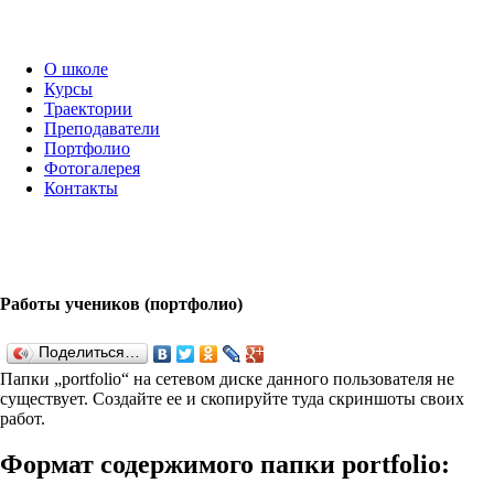
О школе
Курсы
Траектории
Преподаватели
Портфолио
Фотогалерея
Контакты
Работы учеников (портфолио)
Поделиться…
Папки „port­fo­lio“ на сетевом диске данного пользователя не
существует. Создайте ее и скопируйте туда скриншоты своих
работ.
Формат содержимого папки port­fo­lio: