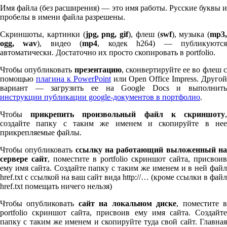
Имя файла (без расширения) — это имя работы. Русские буквы и
пробелы в имени файла разрешены.
Скриншоты, картинки (
jpg, png, gif
), флеш (
swf
), музыка (
mp
3
,
ogg, wav
), видео (
mp
4
, кодек h
264
) — публикуютс
автоматически. Достаточно их просто скопировать в port­fo­lio.
Чтобы опубликовать
презентацию
, сконвертируйте ее во флеш 
помощью
плагина к Pow­er­Point
или Open Office Impress. Другой
вариант — загрузить ее на Google Docs и выполнить
инструкции публикации google-документов в портфолио
.
Чтобы
прикрепить произвольный файл к скриншоту
создайте папку с таким же именем и скопируйте в нее
прикрепляемые файлы.
Чтобы опубликовать
ссылку на работающий выложенный н
сервере сайт
, поместите в port­fo­lio скриншот сайта, присвоив
ему имя сайта. Создайте папку с таким же именем и в ней файл
href.txt с ссылкой на ваш сайт вида http://… (кроме ссылки в файл
href.txt помещать ничего нельзя)
Чтобы опубликовать
сайт на локальном диске
, поместите 
port­fo­lio скриншот сайта, присвоив ему имя сайта. Создайте
папку с таким же именем и скопируйте туда свой сайт. Главная