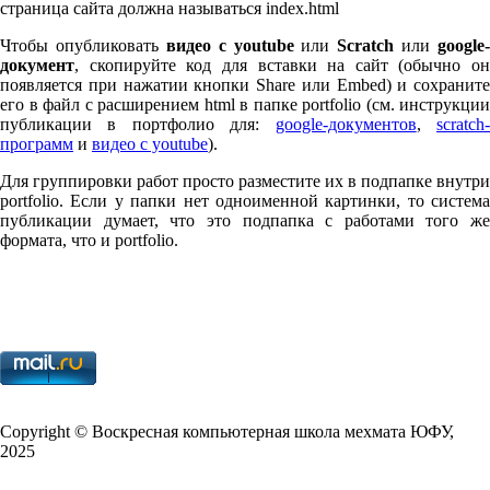
страница сайта должна называться index.html
Чтобы опубликовать
видео с youtube
или
Scratch
или
google-
документ
, скопируйте код для вставки на сайт (обычно он
появляется при нажатии кнопки Share или Embed) и сохраните
его в файл с расширением html в папке port­fo­lio (см. инструкции
публикации в портфолио для:
google-документов
,
scratch
программ
и
видео с youtube
).
Для группировки работ просто разместите их в подпапке внутри
port­fo­lio. Если у папки нет одноименной картинки, то система
публикации думает, что это подпапка с работами того же
формата, что и port­fo­lio.
Copy­right © Воскресная компьютерная школа мехмата
ЮФУ
,
2025