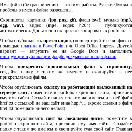
Имя файла (без расширения) — это имя работы. Русские буквы и
пробелы в имени файла разрешены.
Скриншоты, картинки (
jpg, png, gif
), флеш (
swf
), музыка (
mp
3
,
ogg, wav
), видео (
mp
4
, кодек h
264
) — публикуютс
автоматически. Достаточно их просто скопировать в port­fo­lio.
Чтобы опубликовать
презентацию
, сконвертируйте ее во флеш 
помощью
плагина к Pow­er­Point
или Open Office Impress. Другой
вариант — загрузить ее на Google Docs и выполнить
инструкции публикации google-документов в портфолио
.
Чтобы
прикрепить произвольный файл к скриншоту
создайте папку с таким же именем и скопируйте в нее
прикрепляемые файлы.
Чтобы опубликовать
ссылку на работающий выложенный н
сервере сайт
, поместите в port­fo­lio скриншот сайта, присвоив
ему имя сайта. Создайте папку с таким же именем и в ней файл
href.txt с ссылкой на ваш сайт вида http://… (кроме ссылки в файл
href.txt помещать ничего нельзя)
Чтобы опубликовать
сайт на локальном диске
, поместите 
port­fo­lio скриншот сайта, присвоив ему имя сайта. Создайте
папку с таким же именем и скопируйте туда свой сайт. Главная