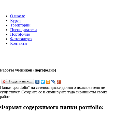
О школе
Курсы
Траектории
Преподаватели
Портфолио
Фотогалерея
Контакты
Работы учеников (портфолио)
Поделиться…
Папки „port­fo­lio“ на сетевом диске данного пользователя не
существует. Создайте ее и скопируйте туда скриншоты своих
работ.
Формат содержимого папки port­fo­lio: