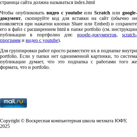
страница сайта должна называться index.html
Чтобы опубликовать
видео с youtube
или
Scratch
или
google-
документ
, скопируйте код для вставки на сайт (обычно он
появляется при нажатии кнопки Share или Embed) и сохраните
его в файл с расширением html в папке port­fo­lio (см. инструкции
публикации в портфолио для:
google-документов
,
scratch
программ
и
видео с youtube
).
Для группировки работ просто разместите их в подпапке внутри
port­fo­lio. Если у папки нет одноименной картинки, то система
публикации думает, что это подпапка с работами того же
формата, что и port­fo­lio.
Copy­right © Воскресная компьютерная школа мехмата
ЮФУ
,
2025