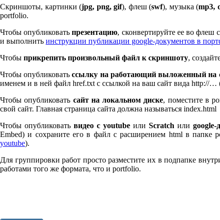
Скриншоты, картинки (
jpg, png, gif
), флеш (
swf
), музыка (
mp
3
, 
port­fo­lio.
Чтобы опубликовать
презентацию
, сконвертируйте ее во флеш
и выполнить
инструкции публикации google-документов в пор
Чтобы
прикрепить произвольный файл к скриншоту
, создай
Чтобы опубликовать
ссылку на работающий выложенный на с
именем и в ней файл href.txt с ссылкой на ваш сайт вида http://…
Чтобы опубликовать
сайт на локальном диске
, поместите в po
свой сайт. Главная страница сайта должна называться index.html
Чтобы опубликовать
видео с youtube
или
Scratch
или
google-
Embed) и сохраните его в файл с расширением html в папке po
youtube
).
Для группировки работ просто разместите их в подпапке внутри 
работами того же формата, что и port­fo­lio.