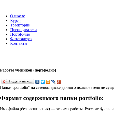
О школе
Курсы
Траектории
Преподаватели
Портфолио
Фотогалерея
Контакты
Работы учеников (портфолио)
Поделиться…
Папки „port­fo­lio“ на сетевом диске данного пользователя не су
Формат содержимого папки port­fo­lio:
Имя файла (без расширения) — это имя работы. Русские буквы 