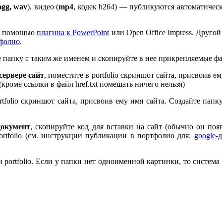
ogg, wav
), видео (
mp
4
, кодек h
264
) — публикуются автоматическ
 с помощью
плагина к Pow­er­Point
или Open Office Impress. Другой
тфолио
.
те папку с таким же именем и скопируйте в нее прикрепляемые ф
ервере сайт
, поместите в port­fo­lio скриншот сайта, присвоив 
 (кроме ссылки в файл href.txt помещать ничего нельзя)
rt­fo­lio скриншот сайта, присвоив ему имя сайта. Создайте пап
документ
, скопируйте код для вставки на сайт (обычно он по
rt­fo­lio (см. инструкции публикации в портфолио для:
google-
port­fo­lio. Если у папки нет одноименной картинки, то система