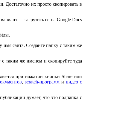
и. Достаточно их просто скопировать в
 вариант — загрузить ее на Google Docs
айлы.
ему имя сайта. Создайте папку с таким же
ку с таким же именем и скопируйте туда
является при нажатии кнопки Share или
документов
,
scratch-программ
и
видео с
 публикации думает, что это подпапка с