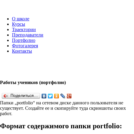
О школе
Курсы
Траектории
Преподаватели
Портфолио
Фотогалерея
Контакты
Работы учеников (портфолио)
Поделиться…
Папки „port­fo­lio“ на сетевом диске данного пользователя не
существует. Создайте ее и скопируйте туда скриншоты своих
работ.
Формат содержимого папки port­fo­lio: