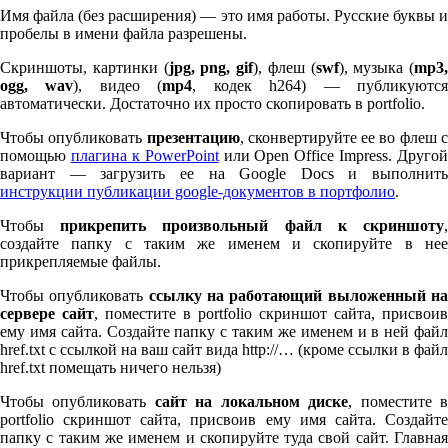
Имя файла (без расширения) — это имя работы. Русские буквы и
пробелы в имени файла разрешены.
Скриншоты, картинки (
jpg, png, gif
), флеш (
swf
), музыка (
mp
3
,
ogg, wav
), видео (
mp
4
, кодек h
264
) — публикуютс
автоматически. Достаточно их просто скопировать в port­fo­lio.
Чтобы опубликовать
презентацию
, сконвертируйте ее во флеш 
помощью
плагина к Pow­er­Point
или Open Office Impress. Другой
вариант — загрузить ее на Google Docs и выполнить
инструкции публикации google-документов в портфолио
.
Чтобы
прикрепить произвольный файл к скриншоту
создайте папку с таким же именем и скопируйте в нее
прикрепляемые файлы.
Чтобы опубликовать
ссылку на работающий выложенный н
сервере сайт
, поместите в port­fo­lio скриншот сайта, присвоив
ему имя сайта. Создайте папку с таким же именем и в ней файл
href.txt с ссылкой на ваш сайт вида http://… (кроме ссылки в файл
href.txt помещать ничего нельзя)
Чтобы опубликовать
сайт на локальном диске
, поместите 
port­fo­lio скриншот сайта, присвоив ему имя сайта. Создайте
папку с таким же именем и скопируйте туда свой сайт. Главная