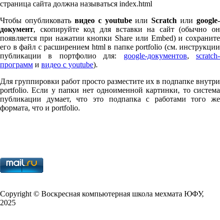
страница сайта должна называться index.html
Чтобы опубликовать
видео с youtube
или
Scratch
или
google-
документ
, скопируйте код для вставки на сайт (обычно он
появляется при нажатии кнопки Share или Embed) и сохраните
его в файл с расширением html в папке port­fo­lio (см. инструкции
публикации в портфолио для:
google-документов
,
scratch
программ
и
видео с youtube
).
Для группировки работ просто разместите их в подпапке внутри
port­fo­lio. Если у папки нет одноименной картинки, то система
публикации думает, что это подпапка с работами того же
формата, что и port­fo­lio.
Copy­right © Воскресная компьютерная школа мехмата
ЮФУ
,
2025