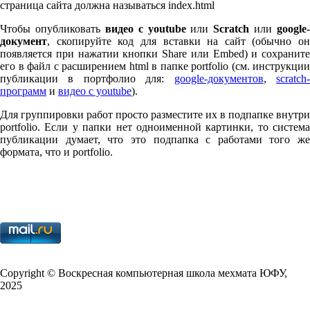
страница сайта должна называться index.html
Чтобы опубликовать
видео с youtube
или
Scratch
или
google-
документ
, скопируйте код для вставки на сайт (обычно он
появляется при нажатии кнопки Share или Embed) и сохраните
его в файл с расширением html в папке port­fo­lio (см. инструкции
публикации в портфолио для:
google-документов
,
scratch
программ
и
видео с youtube
).
Для группировки работ просто разместите их в подпапке внутри
port­fo­lio. Если у папки нет одноименной картинки, то система
публикации думает, что это подпапка с работами того же
формата, что и port­fo­lio.
Copy­right © Воскресная компьютерная школа мехмата
ЮФУ
,
2025