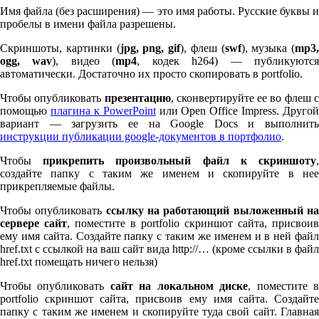
Имя файла (без расширения) — это имя работы. Русские буквы и
пробелы в имени файла разрешены.
Скриншоты, картинки (
jpg, png, gif
), флеш (
swf
), музыка (
mp
3
,
ogg, wav
), видео (
mp
4
, кодек h
264
) — публикуютс
автоматически. Достаточно их просто скопировать в port­fo­lio.
Чтобы опубликовать
презентацию
, сконвертируйте ее во флеш 
помощью
плагина к Pow­er­Point
или Open Office Impress. Другой
вариант — загрузить ее на Google Docs и выполнить
инструкции публикации google-документов в портфолио
.
Чтобы
прикрепить произвольный файл к скриншоту
создайте папку с таким же именем и скопируйте в нее
прикрепляемые файлы.
Чтобы опубликовать
ссылку на работающий выложенный н
сервере сайт
, поместите в port­fo­lio скриншот сайта, присвоив
ему имя сайта. Создайте папку с таким же именем и в ней файл
href.txt с ссылкой на ваш сайт вида http://… (кроме ссылки в файл
href.txt помещать ничего нельзя)
Чтобы опубликовать
сайт на локальном диске
, поместите 
port­fo­lio скриншот сайта, присвоив ему имя сайта. Создайте
папку с таким же именем и скопируйте туда свой сайт. Главная