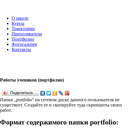
О школе
Курсы
Траектории
Преподаватели
Портфолио
Фотогалерея
Контакты
Работы учеников (портфолио)
Поделиться…
Папки „port­fo­lio“ на сетевом диске данного пользователя не
существует. Создайте ее и скопируйте туда скриншоты своих
работ.
Формат содержимого папки port­fo­lio: