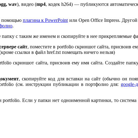
ogg, wav
), видео (
mp
4
, кодек h
264
) — публикуются автоматическ
 с помощью
плагина к Pow­er­Point
или Open Office Impress. Другой
тфолио
.
те папку с таким же именем и скопируйте в нее прикрепляемые ф
ервере сайт
, поместите в port­fo­lio скриншот сайта, присвоив 
 (кроме ссылки в файл href.txt помещать ничего нельзя)
rt­fo­lio скриншот сайта, присвоив ему имя сайта. Создайте пап
документ
, скопируйте код для вставки на сайт (обычно он по
rt­fo­lio (см. инструкции публикации в портфолио для:
google-
port­fo­lio. Если у папки нет одноименной картинки, то система