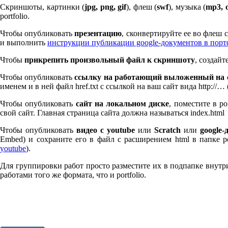
Скриншоты, картинки (
jpg, png, gif
), флеш (
swf
), музыка (
mp
3
, 
port­fo­lio.
Чтобы опубликовать
презентацию
, сконвертируйте ее во флеш
и выполнить
инструкции публикации google-документов в пор
Чтобы
прикрепить произвольный файл к скриншоту
, создай
Чтобы опубликовать
ссылку на работающий выложенный на с
именем и в ней файл href.txt с ссылкой на ваш сайт вида http://…
Чтобы опубликовать
сайт на локальном диске
, поместите в po
свой сайт. Главная страница сайта должна называться index.html
Чтобы опубликовать
видео с youtube
или
Scratch
или
google-
Embed) и сохраните его в файл с расширением html в папке po
youtube
).
Для группировки работ просто разместите их в подпапке внутри 
работами того же формата, что и port­fo­lio.