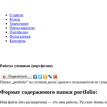
О школе
Курсы
Траектории
Преподаватели
Портфолио
Фотогалерея
Контакты
Работы учеников (портфолио)
Поделиться…
Папки „port­fo­lio“ на сетевом диске данного пользователя не су
Формат содержимого папки port­fo­lio:
Имя файла (без расширения) — это имя работы. Русские буквы 