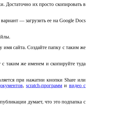
и. Достаточно их просто скопировать в
 вариант — загрузить ее на Google Docs
айлы.
ему имя сайта. Создайте папку с таким же
ку с таким же именем и скопируйте туда
является при нажатии кнопки Share или
документов
,
scratch-программ
и
видео с
 публикации думает, что это подпапка с