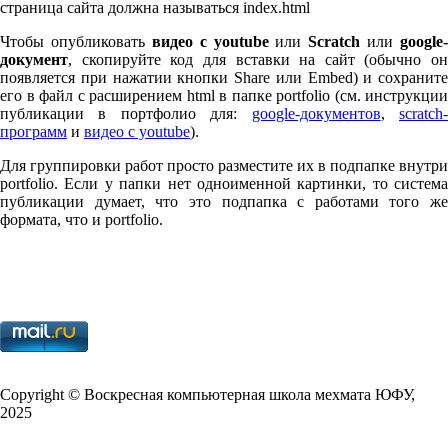
страница сайта должна называться index.html
Чтобы опубликовать
видео с youtube
или
Scratch
или
google-
документ
, скопируйте код для вставки на сайт (обычно он
появляется при нажатии кнопки Share или Embed) и сохраните
его в файл с расширением html в папке port­fo­lio (см. инструкции
публикации в портфолио для:
google-документов
,
scratch
программ
и
видео с youtube
).
Для группировки работ просто разместите их в подпапке внутри
port­fo­lio. Если у папки нет одноименной картинки, то система
публикации думает, что это подпапка с работами того же
формата, что и port­fo­lio.
Copy­right © Воскресная компьютерная школа мехмата
ЮФУ
,
2025