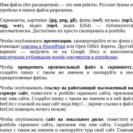
Имя файла (без расширения) — это имя работы. Русские буквы и
пробелы в имени файла разрешены.
Скриншоты, картинки (
jpg, png, gif
), флеш (
swf
), музыка (
mp
3
,
ogg, wav
), видео (
mp
4
, кодек h
264
) — публикуютс
автоматически. Достаточно их просто скопировать в port­fo­lio.
Чтобы опубликовать
презентацию
, сконвертируйте ее во флеш 
помощью
плагина к Pow­er­Point
или Open Office Impress. Другой
вариант — загрузить ее на Google Docs и выполнить
инструкции публикации google-документов в портфолио
.
Чтобы
прикрепить произвольный файл к скриншоту
создайте папку с таким же именем и скопируйте в нее
прикрепляемые файлы.
Чтобы опубликовать
ссылку на работающий выложенный н
сервере сайт
, поместите в port­fo­lio скриншот сайта, присвоив
ему имя сайта. Создайте папку с таким же именем и в ней файл
href.txt с ссылкой на ваш сайт вида http://… (кроме ссылки в файл
href.txt помещать ничего нельзя)
Чтобы опубликовать
сайт на локальном диске
, поместите 
port­fo­lio скриншот сайта, присвоив ему имя сайта. Создайте
папку с таким же именем и скопируйте туда свой сайт. Главная