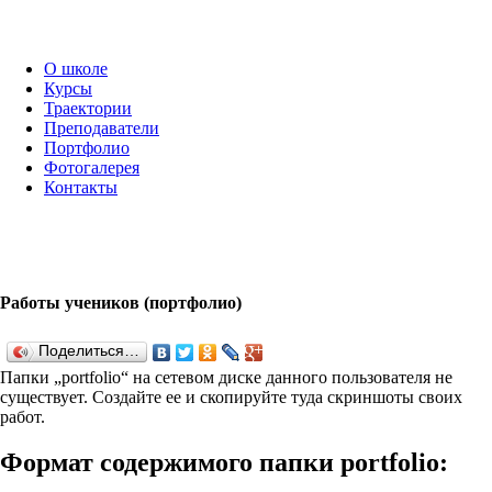
О школе
Курсы
Траектории
Преподаватели
Портфолио
Фотогалерея
Контакты
Работы учеников (портфолио)
Поделиться…
Папки „port­fo­lio“ на сетевом диске данного пользователя не
существует. Создайте ее и скопируйте туда скриншоты своих
работ.
Формат содержимого папки port­fo­lio: