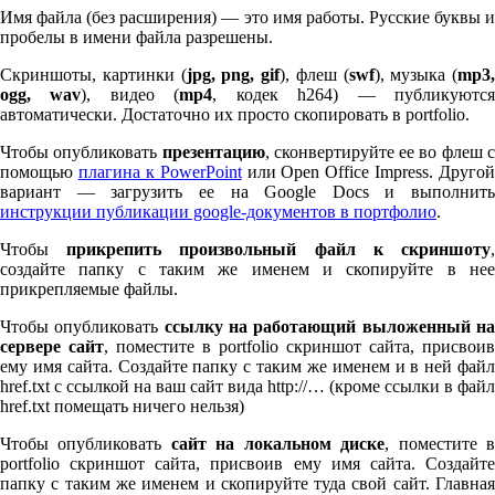
Имя файла (без расширения) — это имя работы. Русские буквы и
пробелы в имени файла разрешены.
Скриншоты, картинки (
jpg, png, gif
), флеш (
swf
), музыка (
mp
3
,
ogg, wav
), видео (
mp
4
, кодек h
264
) — публикуютс
автоматически. Достаточно их просто скопировать в port­fo­lio.
Чтобы опубликовать
презентацию
, сконвертируйте ее во флеш 
помощью
плагина к Pow­er­Point
или Open Office Impress. Другой
вариант — загрузить ее на Google Docs и выполнить
инструкции публикации google-документов в портфолио
.
Чтобы
прикрепить произвольный файл к скриншоту
создайте папку с таким же именем и скопируйте в нее
прикрепляемые файлы.
Чтобы опубликовать
ссылку на работающий выложенный н
сервере сайт
, поместите в port­fo­lio скриншот сайта, присвоив
ему имя сайта. Создайте папку с таким же именем и в ней файл
href.txt с ссылкой на ваш сайт вида http://… (кроме ссылки в файл
href.txt помещать ничего нельзя)
Чтобы опубликовать
сайт на локальном диске
, поместите 
port­fo­lio скриншот сайта, присвоив ему имя сайта. Создайте
папку с таким же именем и скопируйте туда свой сайт. Главная