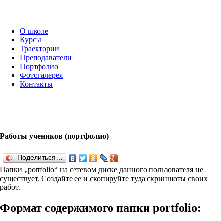
О школе
Курсы
Траектории
Преподаватели
Портфолио
Фотогалерея
Контакты
Работы учеников (портфолио)
Поделиться…
Папки „port­fo­lio“ на сетевом диске данного пользователя не
существует. Создайте ее и скопируйте туда скриншоты своих
работ.
Формат содержимого папки port­fo­lio: