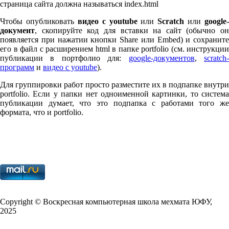
страница сайта должна называться index.html
Чтобы опубликовать
видео с youtube
или
Scratch
или
google-
документ
, скопируйте код для вставки на сайт (обычно он
появляется при нажатии кнопки Share или Embed) и сохраните
его в файл с расширением html в папке port­fo­lio (см. инструкции
публикации в портфолио для:
google-документов
,
scratch
программ
и
видео с youtube
).
Для группировки работ просто разместите их в подпапке внутри
port­fo­lio. Если у папки нет одноименной картинки, то система
публикации думает, что это подпапка с работами того же
формата, что и port­fo­lio.
Copy­right © Воскресная компьютерная школа мехмата
ЮФУ
,
2025