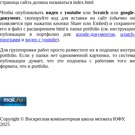
страница сайта должна называться index.html
Чтобы опубликовать
видео с youtube
или
Scratch
или
google-
документ
, скопируйте код для вставки на сайт (обычно он
появляется при нажатии кнопки Share или Embed) и сохраните
его в файл с расширением html в папке port­fo­lio (см. инструкции
публикации в портфолио для:
google-документов
,
scratch
программ
и
видео с youtube
).
Для группировки работ просто разместите их в подпапке внутри
port­fo­lio. Если у папки нет одноименной картинки, то система
публикации думает, что это подпапка с работами того же
формата, что и port­fo­lio.
Copy­right © Воскресная компьютерная школа мехмата
ЮФУ
,
2025