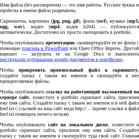
Имя файла (без расширения) — это имя работы. Русские буквы и
пробелы в имени файла разрешены.
Скриншоты, картинки (
jpg, png, gif
), флеш (
swf
), музыка (
mp
3
,
ogg, wav
), видео (
mp
4
, кодек h
264
) — публикуютс
автоматически. Достаточно их просто скопировать в port­fo­lio.
Чтобы опубликовать
презентацию
, сконвертируйте ее во флеш 
помощью
плагина к Pow­er­Point
или Open Office Impress. Другой
вариант — загрузить ее на Google Docs и выполнить
инструкции публикации google-документов в портфолио
.
Чтобы
прикрепить произвольный файл к скриншоту
создайте папку с таким же именем и скопируйте в нее
прикрепляемые файлы.
Чтобы опубликовать
ссылку на работающий выложенный н
сервере сайт
, поместите в port­fo­lio скриншот сайта, присвоив
ему имя сайта. Создайте папку с таким же именем и в ней файл
href.txt с ссылкой на ваш сайт вида http://… (кроме ссылки в файл
href.txt помещать ничего нельзя)
Чтобы опубликовать
сайт на локальном диске
, поместите 
port­fo­lio скриншот сайта, присвоив ему имя сайта. Создайте
папку с таким же именем и скопируйте туда свой сайт. Главная