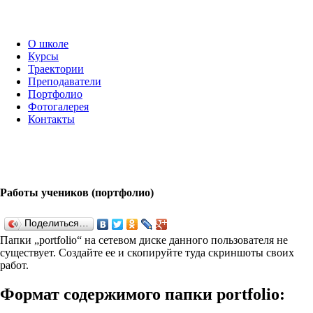
О школе
Курсы
Траектории
Преподаватели
Портфолио
Фотогалерея
Контакты
Работы учеников (портфолио)
Поделиться…
Папки „port­fo­lio“ на сетевом диске данного пользователя не
существует. Создайте ее и скопируйте туда скриншоты своих
работ.
Формат содержимого папки port­fo­lio: